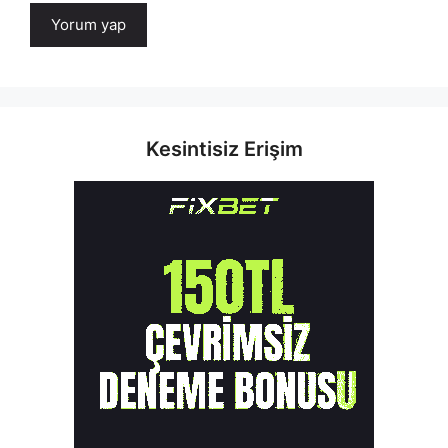
Kesintisiz Erişim