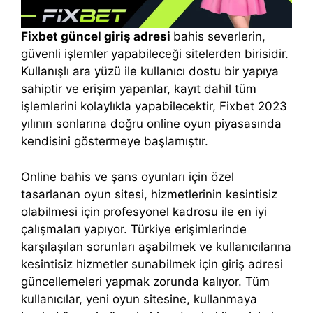
Fixbet güncel giriş adresi
bahis severlerin,
güvenli işlemler yapabileceği sitelerden birisidir.
Kullanışlı ara yüzü ile kullanıcı dostu bir yapıya
sahiptir ve erişim yapanlar, kayıt dahil tüm
işlemlerini kolaylıkla yapabilecektir, Fixbet 2023
yılının sonlarına doğru online oyun piyasasında
kendisini göstermeye başlamıştır.
Online bahis ve şans oyunları için özel
tasarlanan oyun sitesi, hizmetlerinin kesintisiz
olabilmesi için profesyonel kadrosu ile en iyi
çalışmaları yapıyor. Türkiye erişimlerinde
karşılaşılan sorunları aşabilmek ve kullanıcılarına
kesintisiz hizmetler sunabilmek için giriş adresi
güncellemeleri yapmak zorunda kalıyor. Tüm
kullanıcılar, yeni oyun sitesine, kullanmaya