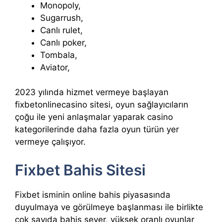
Monopoly,
Sugarrush,
Canlı rulet,
Canlı poker,
Tombala,
Aviator,
2023 yılında hizmet vermeye başlayan
fixbetonlinecasino sitesi, oyun sağlayıcıların
çoğu ile yeni anlaşmalar yaparak casino
kategorilerinde daha fazla oyun türün yer
vermeye çalışıyor.
Fixbet Bahis Sitesi
Fixbet isminin online bahis piyasasında
duyulmaya ve görülmeye başlanması ile birlikte
çok sayıda bahis sever, yüksek oranlı oyunlar