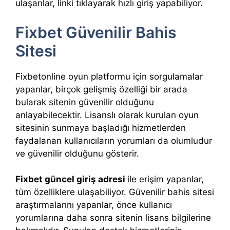
ulaşanlar, linki tıklayarak hızlı giriş yapabiliyor.
Fixbet Güvenilir Bahis
Sitesi
Fixbetonline oyun platformu için sorgulamalar
yapanlar, birçok gelişmiş özelliği bir arada
bularak sitenin güvenilir olduğunu
anlayabilecektir. Lisanslı olarak kurulan oyun
sitesinin sunmaya başladığı hizmetlerden
faydalanan kullanıcıların yorumları da olumludur
ve güvenilir olduğunu gösterir.
Fixbet güncel giriş adresi
ile erişim yapanlar,
tüm özelliklere ulaşabiliyor. Güvenilir bahis sitesi
araştırmalarını yapanlar, önce kullanıcı
yorumlarına daha sonra sitenin lisans bilgilerine