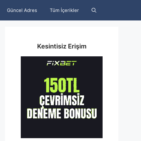
Güncel Adres
Tüm İçerikler
Kesintisiz Erişim