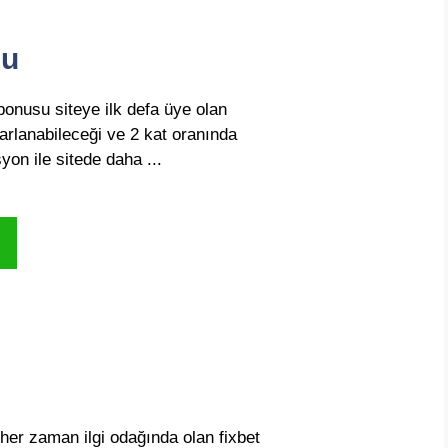
su
 bonusu siteye ilk defa üye olan
rarlanabileceği ve 2 kat oranında
on ile sitede daha ...
 her zaman ilgi odağında olan fixbet