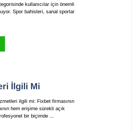
tegorisinde kullanıcılar için önemli
uyor. Spor bahisleri, sanal sporlar
i İlgili Mi
metleri ilgili mi: Fixbet firmasının
nının hem erişime sürekli açık
ofesyonel bir biçimde ...