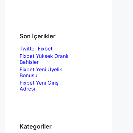
Fixbet guncel giris
Son İçerikler
Twitter Fixbet
Fixbet Yüksek Oranlı
Bahisler
Fixbet Yeni Üyelik
Bonusu
Fixbet Yeni Giriş
Adresi
Kategoriler