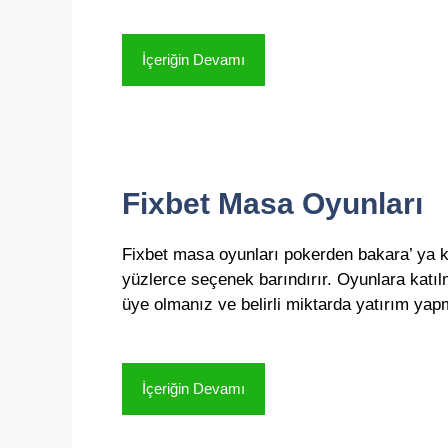
İçeriğin Devamı
Fixbet Masa Oyunları
Fixbet masa oyunları pokerden bakara’ ya 
yüzlerce seçenek barındırır. Oyunlara katıl
üye olmanız ve belirli miktarda yatırım yapm
İçeriğin Devamı