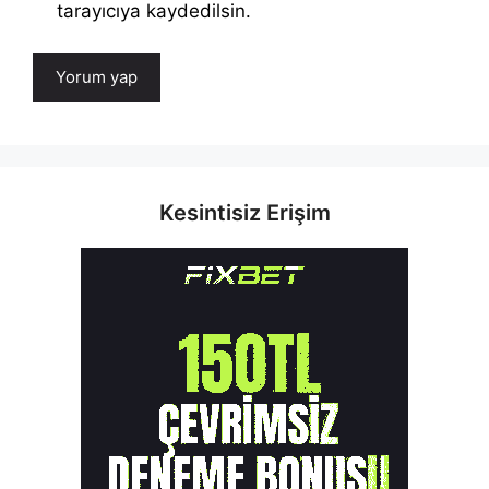
tarayıcıya kaydedilsin.
Kesintisiz Erişim