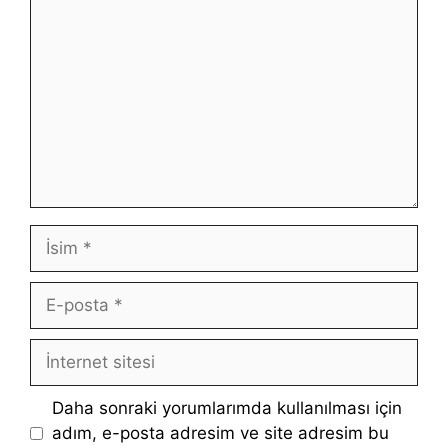
İsim
E-
posta
İnternet
sitesi
Daha sonraki yorumlarımda kullanılması için
adım, e-posta adresim ve site adresim bu