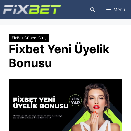
İçeriğe
Menu
atla
FixBet Güncel Giriş
Fixbet Yeni Üyelik
Bonusu