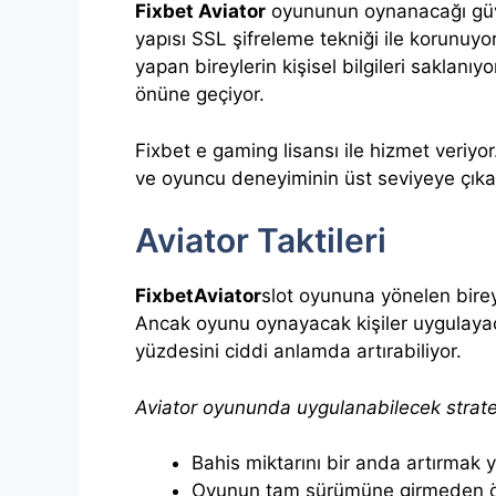
Fixbet Aviator
oyununun oynanacağı güven
yapısı SSL şifreleme tekniği ile korunuyo
yapan bireylerin kişisel bilgileri saklanıy
önüne geçiyor.
Fixbet e gaming lisansı ile hizmet veriy
ve oyuncu deneyiminin üst seviyeye çıkar
Aviator Taktileri
FixbetAviator
slot oyununa yönelen birey
Ancak oyunu oynayacak kişiler uygulayac
yüzdesini ciddi anlamda artırabiliyor.
Aviator oyununda uygulanabilecek strateji
Bahis miktarını bir anda artırmak ye
Oyunun tam sürümüne girmeden ön