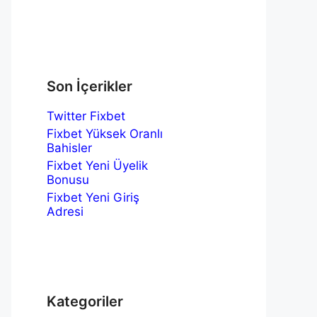
Fixbet guncel giris
Son İçerikler
Twitter Fixbet
Fixbet Yüksek Oranlı
Bahisler
Fixbet Yeni Üyelik
Bonusu
Fixbet Yeni Giriş
Adresi
Kategoriler