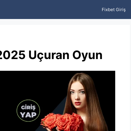
Fixbet Giriş
– 2025 Uçuran Oyun