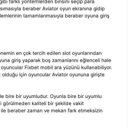
ibi farklı yöntemlerden birisini seçip para
ansımasıyla beraber Aviator oyun ekranına gidip
şlemlerinin tamamlanmasıyla beraber oyuna giriş
nemin en çok tercih edilen slot oyunlarından
 oyuna giriş yaparak boş zamanlarını eğlenceli hale
 oyuncular Fixbet mobil ara yüzünü kullanabiliyor.
z olduğu için oyuncular Aviator oyununa girişte
le bire bir uyumludur. Oyunla bire bir uyumlu
örülmeden kaliteli bir şekilde vakit
tajı ile beraber zaman ve mekan fark etmeksizin