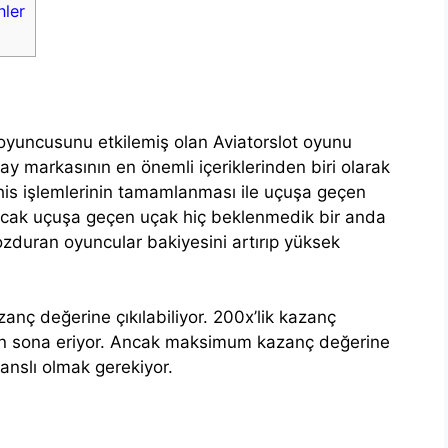
nler
t oyuncusunu etkilemiş olan Aviatorslot oyunu
ay markasının en önemli içeriklerinden biri olarak
ahis işlemlerinin tamamlanması ile uçuşa geçen
Ancak uçuşa geçen uçak hiç beklenmedik bir anda
zduran oyuncular bakiyesini artırıp yüksek
nç değerine çıkılabiliyor. 200x’lik kazanç
den sona eriyor. Ancak maksimum kazanç değerine
şanslı olmak gerekiyor.