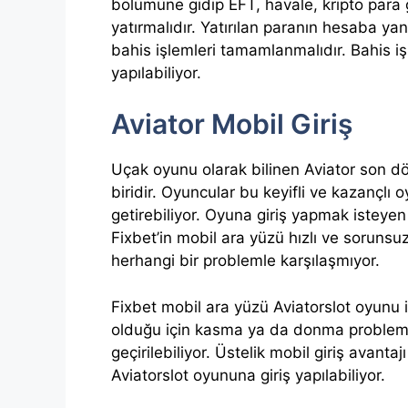
bölümüne gidip EFT, havale, kripto para g
yatırmalıdır. Yatırılan paranın hesaba y
bahis işlemleri tamamlanmalıdır. Bahis i
yapılabiliyor.
Aviator Mobil Giriş
Uçak oyunu olarak bilinen Aviator son dö
biridir. Oyuncular bu keyifli ve kazançlı
getirebiliyor. Oyuna giriş yapmak isteyen
Fixbet’in mobil ara yüzü hızlı ve sorunsu
herhangi bir problemle karşılaşmıyor.
Fixbet mobil ara yüzü Aviatorslot oyunu i
olduğu için kasma ya da donma problemi g
geçirilebiliyor. Üstelik mobil giriş avan
Aviatorslot oyununa giriş yapılabiliyor.