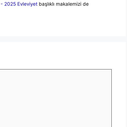
 - 2025 Evleviyet
başlıklı makalemizi de