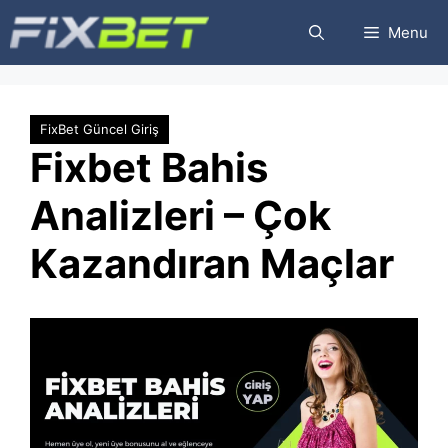
İçeriğe
Menu
atla
FixBet Güncel Giriş
Fixbet Bahis
Analizleri – Çok
Kazandıran Maçlar