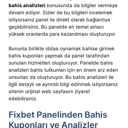
bahis analizleri
konusunda da bilgiler vermeye
devam ediyor. Sizler de bu bilgileri incelemek
istiyorsanız panel ile direkt olarak bağlantıya
geçebilirsiniz. Bu panelde en temel amacı
yüksek oranlarda para kazanılması oluşturuyor.
Bununla birlikte iddaa oynamak bahise girmek
bahis kuponları yapmak da panel tarafından
sunulan hizmetleri oluşturuyor. Panelde bahis
analizleri bahis tutkunları için en önem arz eden
unsurları da oluşturuyor. Bu bahis analizleri ile
ilgili detaylı ve ayrıntılı bilgi edinmek istiyorsanız
sitenin orijinal web sayfasını ziyaret
edebilirsiniz.
Fixbet Panelinden Bahis
Kuponları ve Analizler