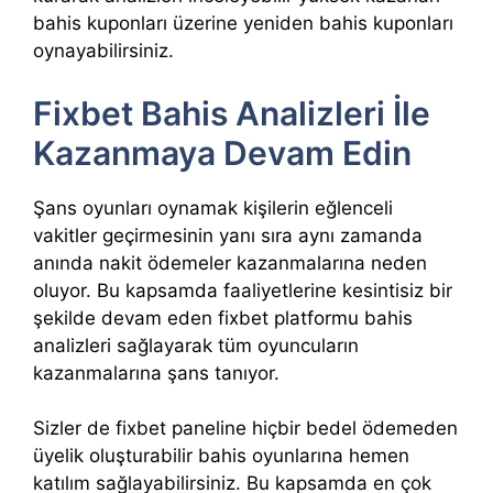
bahis kuponları üzerine yeniden bahis kuponları
oynayabilirsiniz.
Fixbet Bahis Analizleri İle
Kazanmaya Devam Edin
Şans oyunları oynamak kişilerin eğlenceli
vakitler geçirmesinin yanı sıra aynı zamanda
anında nakit ödemeler kazanmalarına neden
oluyor. Bu kapsamda faaliyetlerine kesintisiz bir
şekilde devam eden fixbet platformu bahis
analizleri sağlayarak tüm oyuncuların
kazanmalarına şans tanıyor.
Sizler de fixbet paneline hiçbir bedel ödemeden
üyelik oluşturabilir bahis oyunlarına hemen
katılım sağlayabilirsiniz. Bu kapsamda en çok