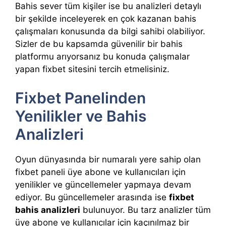
Bahis sever tüm kişiler ise bu analizleri detaylı
bir şekilde inceleyerek en çok kazanan bahis
çalışmaları konusunda da bilgi sahibi olabiliyor.
Sizler de bu kapsamda güvenilir bir bahis
platformu arıyorsanız bu konuda çalışmalar
yapan fixbet sitesini tercih etmelisiniz.
Fixbet Panelinden
Yenilikler ve Bahis
Analizleri
Oyun dünyasında bir numaralı yere sahip olan
fixbet paneli üye abone ve kullanıcıları için
yenilikler ve güncellemeler yapmaya devam
ediyor. Bu güncellemeler arasında ise
fixbet
bahis analizleri
bulunuyor. Bu tarz analizler tüm
üye abone ve kullanıcılar için kaçınılmaz bir