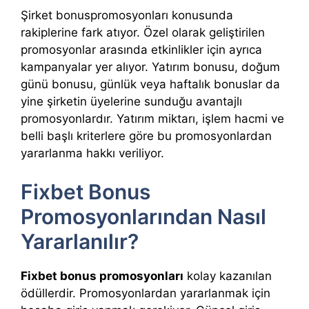
Şirket bonuspromosyonları konusunda
rakiplerine fark atıyor. Özel olarak geliştirilen
promosyonlar arasında etkinlikler için ayrıca
kampanyalar yer alıyor. Yatırım bonusu, doğum
günü bonusu, günlük veya haftalık bonuslar da
yine şirketin üyelerine sunduğu avantajlı
promosyonlardır. Yatırım miktarı, işlem hacmi ve
belli başlı kriterlere göre bu promosyonlardan
yararlanma hakkı veriliyor.
Fixbet Bonus
Promosyonlarından Nasıl
Yararlanılır?
Fixbet bonus promosyonları
kolay kazanılan
ödüllerdir. Promosyonlardan yararlanmak için