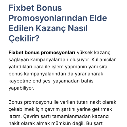
Fixbet Bonus
Promosyonlarından Elde
Edilen Kazanç Nasıl
Çekilir?
Fixbet bonus promosyonları
yüksek kazanç
sağlayan kampanyalardan oluşuyor. Kullanıcılar
yatırdıkları para ile işlem yapmanın yanı sıra
bonus kampanyalarından da yararlanarak
kaybetme endişesi yaşamadan bahis
yapabiliyor.
Bonus promosyonu ile verilen tutarı nakit olarak
çekebilmek için çevrim şartını yerine getirmek
lazım. Çevrim şartı tamamlanmadan kazancı
nakit olarak almak mümkün değil. Bu şart