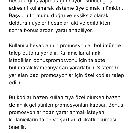
hesaba giriş yapmak gerekiyor. Güncel giriş
adresini kullanarak sisteme üye olmak mümkün.
Başvuru formunu doğru ve eksiksiz olarak
dolduran üyeler hesapları aktive edildikten
sonra bonuslardan yararlanabiliyor.
Kullanıcı hesaplarının promosyonlar bölümünde
talep butonu yer alır. Kullanıcılar almak
istedikleri bonuspromosyonu için talepte
bulunarak kampanyadan yararlabilir. Sistemde
yer alan bazı promosyonlar için özel kodlar talep
edilir.
Bu kodlar bazen kullanıcıya özel olurken bazen
de anlık geliştirilen promosyonları kapsar. Bonus
promosyonlarından yararlanmak isteyen
kullanıcıların talep ve şartları dikkatli okuması
önerilir.