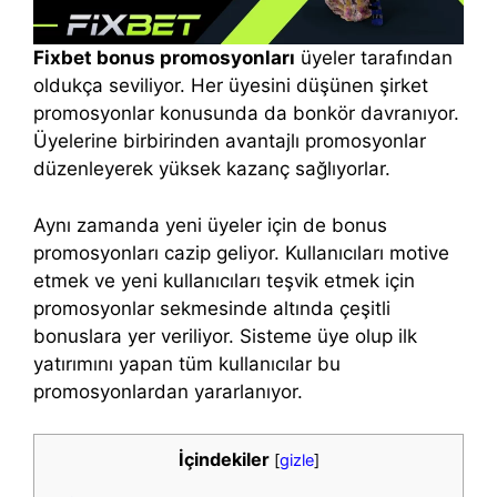
Fixbet bonus promosyonları
üyeler tarafından
oldukça seviliyor. Her üyesini düşünen şirket
promosyonlar konusunda da bonkör davranıyor.
Üyelerine birbirinden avantajlı promosyonlar
düzenleyerek yüksek kazanç sağlıyorlar.
Aynı zamanda yeni üyeler için de bonus
promosyonları cazip geliyor. Kullanıcıları motive
etmek ve yeni kullanıcıları teşvik etmek için
promosyonlar sekmesinde altında çeşitli
bonuslara yer veriliyor. Sisteme üye olup ilk
yatırımını yapan tüm kullanıcılar bu
promosyonlardan yararlanıyor.
İçindekiler
[
gizle
]