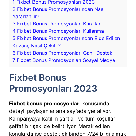
1
Fixbet Bonus Promosyonları 2023
2
Fixbet Bonus Promosyonlarından Nasıl
Yararlanılır?
3
Fixbet Bonus Promosyonları Kurallar
4
Fixbet Bonus Promosyonları Kullanma
5
Fixbet Bonus Promosyonlarından Elde Edilen
Kazanç Nasıl Çekilir?
6
Fixbet Bonus Promosyonları Canlı Destek
7
Fixbet Bonus Promosyonları Sosyal Medya
Fixbet Bonus
Promosyonları 2023
Fixbet bonus promosyonları
konusunda
detaylı paylaşımlar ana sayfada yer alıyor.
Kampanyaya katılım şartları ve tüm koşullar
şeffaf bir şekilde belirtiliyor. Merak edilen
konularda ise destek ekibinden 7/24 bilgi almak