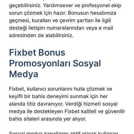
geçebilirsiniz. Yardımsever ve profesyonel ekip
sorun çözmek için hazır. Bonusun hesabınıza
geçmesi, kuralları ve çevrim şartları ile ilgili
desteği iletişim numaralarından veya e mail
adresinden de alabilirsiniz.
Fixbet Bonus
Promosyonları Sosyal
Medya
Fixbet, kullanıcı sorunlarını hızla çözmek ve
keyifli bir bahis deneyimi sunmak için her
alanda titiz davranıyor. Verdiği hizmeti sosyal
medya ile destekleyen Fixbet kaliteli ve güvenilir
bahis siteleri arasında yer alıyor.
Sosyal medya kanallarını aktif olarak kullanan