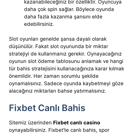
kazanabileceğiniz bir özelliktir. Oyuncuya
daha çok spin sağlar. Böylece oyunda
daha fazla kazanma şansını elde
edebilirsiniz.
Slot oyunları genelde şansa dayalı olarak
düşünülür. Fakat slot oyununda bir miktar
stratejiyi de kullanmanız gerekir. Oynayacağınız
oyunun slot ödeme tablosunu anlamak ve hangi
tür bahis stratejisini kullanacağınıza karar kılmak
önemlidir. Her zaman sorumlu şekilde
oynamalısınız. Sadece oyunda kaybetmeyi göze
alacağınız miktarları bahse yatırmalısınız.
Fixbet Canlı Bahis
Sitemiz üzerinden
Fixbet canlı casino
oynayabilirsiniz. Fixbet’te canlı bahis, spor