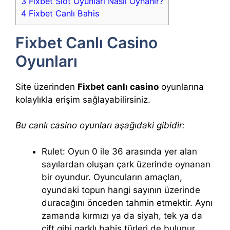
3
Fixbet Slot Oyunları Nasıl Oynanır?
4
Fixbet Canlı Bahis
Fixbet Canlı Casino
Oyunları
Site üzerinden
Fixbet canlı casino
oyunlarına
kolaylıkla erişim sağlayabilirsiniz.
Bu canlı casino oyunları aşağıdaki gibidir:
Rulet: Oyun 0 ile 36 arasında yer alan
sayılardan oluşan çark üzerinde oynanan
bir oyundur. Oyuncuların amaçları,
oyundaki topun hangi sayının üzerinde
duracağını önceden tahmin etmektir. Aynı
zamanda kırmızı ya da siyah, tek ya da
çift gibi garklı bahis türleri de bulunur.