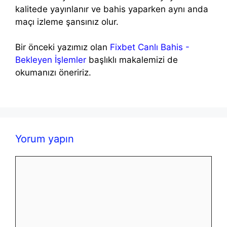
kalitede yayınlanır ve bahis yaparken aynı anda
maçı izleme şansınız olur.
Bir önceki yazımız olan
Fixbet Canlı Bahis -
Bekleyen İşlemler
başlıklı makalemizi de
okumanızı öneririz.
Yorum yapın
Yorum