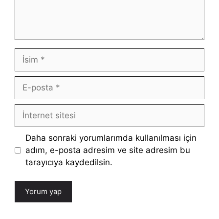
İsim
E-
posta
İnternet
sitesi
Daha sonraki yorumlarımda kullanılması için
adım, e-posta adresim ve site adresim bu
tarayıcıya kaydedilsin.