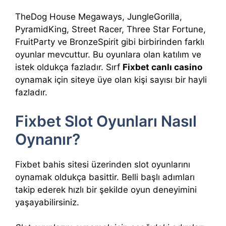
TheDog House Megaways, JungleGorilla,
PyramidKing, Street Racer, Three Star Fortune,
FruitParty ve BronzeSpirit gibi birbirinden farklı
oyunlar mevcuttur. Bu oyunlara olan katılım ve
istek oldukça fazladır. Sırf
Fixbet canlı casino
oynamak için siteye üye olan kişi sayısı bir hayli
fazladır.
Fixbet Slot Oyunları Nasıl
Oynanır?
Fixbet bahis sitesi üzerinden slot oyunlarını
oynamak oldukça basittir. Belli başlı adımları
takip ederek hızlı bir şekilde oyun deneyimini
yaşayabilirsiniz.