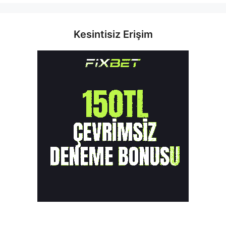
Kesintisiz Erişim
Fixbet guncel giris