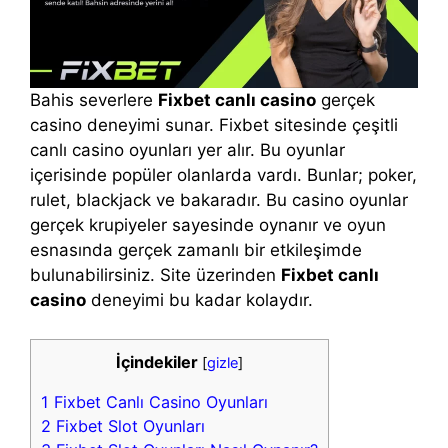
Bahis severlere
Fixbet canlı casino
gerçek
casino deneyimi sunar. Fixbet sitesinde çeşitli
canlı casino oyunları yer alır. Bu oyunlar
içerisinde popüler olanlarda vardı. Bunlar; poker,
rulet, blackjack ve bakaradır. Bu casino oyunlar
gerçek krupiyeler sayesinde oynanır ve oyun
esnasında gerçek zamanlı bir etkileşimde
bulunabilirsiniz. Site üzerinden
Fixbet canlı
casino
deneyimi bu kadar kolaydır.
İçindekiler
[
gizle
]
1
Fixbet Canlı Casino Oyunları
2
Fixbet Slot Oyunları