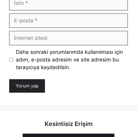
E-
posta
İnternet
sitesi
Daha sonraki yorumlarımda kullanılması için
adım, e-posta adresim ve site adresim bu
tarayıcıya kaydedilsin.
Kesintisiz Erişim