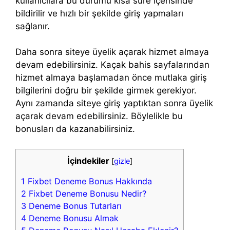
kullanıcılara bu durumu kısa süre içerisinde
bildirilir ve hızlı bir şekilde giriş yapmaları
sağlanır.
Daha sonra siteye üyelik açarak hizmet almaya
devam edebilirsiniz. Kaçak bahis sayfalarından
hizmet almaya başlamadan önce mutlaka giriş
bilgilerini doğru bir şekilde girmek gerekiyor.
Aynı zamanda siteye giriş yaptıktan sonra üyelik
açarak devam edebilirsiniz. Böylelikle bu
bonusları da kazanabilirsiniz.
İçindekiler
[
gizle
]
1
Fixbet Deneme Bonus Hakkında
2
Fixbet Deneme Bonusu Nedir?
3
Deneme Bonus Tutarları
4
Deneme Bonusu Almak