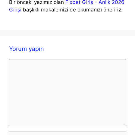
Bir önceki yazımız olan
Fixbet Giriş - Anlık 2026
Girişi
başlıklı makalemizi de okumanızı öneririz.
Yorum yapın
Yorum
İsim