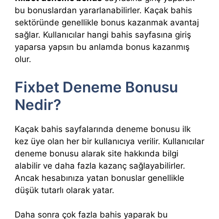
bu bonuslardan yararlanabilirler. Kaçak bahis
sektöründe genellikle bonus kazanmak avantaj
sağlar. Kullanıcılar hangi bahis sayfasına giriş
yaparsa yapsın bu anlamda bonus kazanmış
olur.
Fixbet Deneme Bonusu
Nedir?
Kaçak bahis sayfalarında deneme bonusu ilk
kez üye olan her bir kullanıcıya verilir. Kullanıcılar
deneme bonusu alarak site hakkında bilgi
alabilir ve daha fazla kazanç sağlayabilirler.
Ancak hesabınıza yatan bonuslar genellikle
düşük tutarlı olarak yatar.
Daha sonra çok fazla bahis yaparak bu