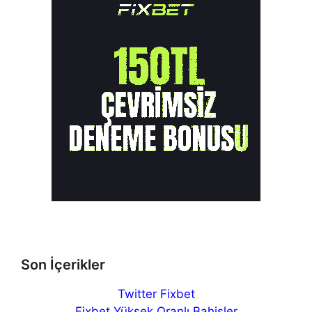
Fixbet guncel giris
Son İçerikler
Twitter Fixbet
Fixbet Yüksek Oranlı Bahisler