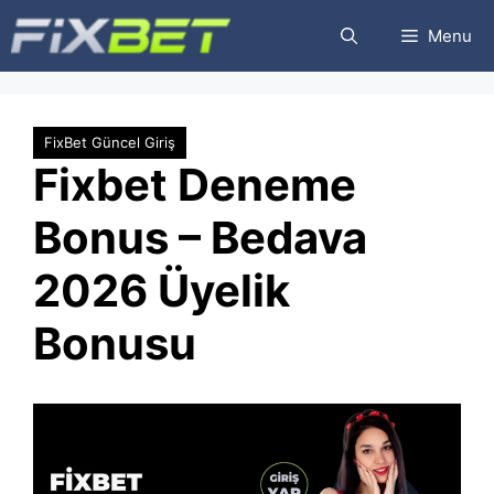
İçeriğe
Menu
atla
FixBet Güncel Giriş
Fixbet Deneme
Bonus – Bedava
2026 Üyelik
Bonusu