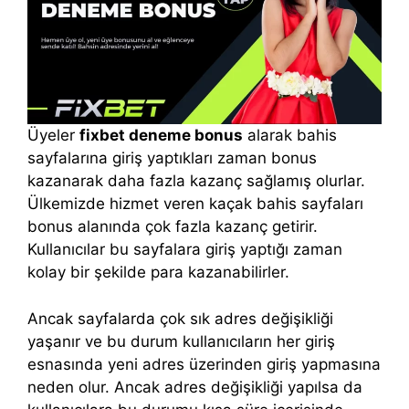
Üyeler
fixbet deneme bonus
alarak bahis
sayfalarına giriş yaptıkları zaman bonus
kazanarak daha fazla kazanç sağlamış olurlar.
Ülkemizde hizmet veren kaçak bahis sayfaları
bonus alanında çok fazla kazanç getirir.
Kullanıcılar bu sayfalara giriş yaptığı zaman
kolay bir şekilde para kazanabilirler.
Ancak sayfalarda çok sık adres değişikliği
yaşanır ve bu durum kullanıcıların her giriş
esnasında yeni adres üzerinden giriş yapmasına
neden olur. Ancak adres değişikliği yapılsa da