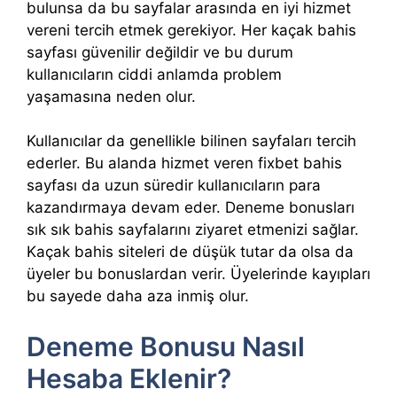
bulunsa da bu sayfalar arasında en iyi hizmet
vereni tercih etmek gerekiyor. Her kaçak bahis
sayfası güvenilir değildir ve bu durum
kullanıcıların ciddi anlamda problem
yaşamasına neden olur.
Kullanıcılar da genellikle bilinen sayfaları tercih
ederler. Bu alanda hizmet veren fixbet bahis
sayfası da uzun süredir kullanıcıların para
kazandırmaya devam eder. Deneme bonusları
sık sık bahis sayfalarını ziyaret etmenizi sağlar.
Kaçak bahis siteleri de düşük tutar da olsa da
üyeler bu bonuslardan verir. Üyelerinde kayıpları
bu sayede daha aza inmiş olur.
Deneme Bonusu Nasıl
Hesaba Eklenir?