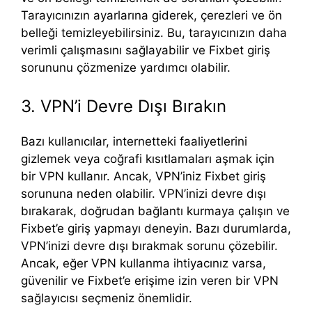
Tarayıcınızın ayarlarına giderek, çerezleri ve ön
belleği temizleyebilirsiniz. Bu, tarayıcınızın daha
verimli çalışmasını sağlayabilir ve Fixbet giriş
sorununu çözmenize yardımcı olabilir.
3. VPN’i Devre Dışı Bırakın
Bazı kullanıcılar, internetteki faaliyetlerini
gizlemek veya coğrafi kısıtlamaları aşmak için
bir VPN kullanır. Ancak, VPN’iniz Fixbet giriş
sorununa neden olabilir. VPN’inizi devre dışı
bırakarak, doğrudan bağlantı kurmaya çalışın ve
Fixbet’e giriş yapmayı deneyin. Bazı durumlarda,
VPN’inizi devre dışı bırakmak sorunu çözebilir.
Ancak, eğer VPN kullanma ihtiyacınız varsa,
güvenilir ve Fixbet’e erişime izin veren bir VPN
sağlayıcısı seçmeniz önemlidir.