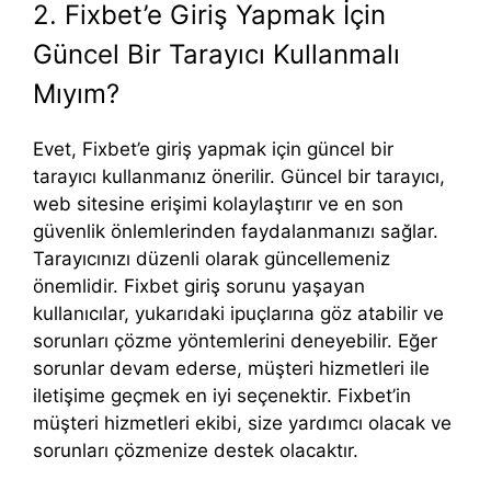
2. Fixbet’e Giriş Yapmak İçin
Güncel Bir Tarayıcı Kullanmalı
Mıyım?
Evet, Fixbet’e giriş yapmak için güncel bir
tarayıcı kullanmanız önerilir. Güncel bir tarayıcı,
web sitesine erişimi kolaylaştırır ve en son
güvenlik önlemlerinden faydalanmanızı sağlar.
Tarayıcınızı düzenli olarak güncellemeniz
önemlidir. Fixbet giriş sorunu yaşayan
kullanıcılar, yukarıdaki ipuçlarına göz atabilir ve
sorunları çözme yöntemlerini deneyebilir. Eğer
sorunlar devam ederse, müşteri hizmetleri ile
iletişime geçmek en iyi seçenektir. Fixbet’in
müşteri hizmetleri ekibi, size yardımcı olacak ve
sorunları çözmenize destek olacaktır.