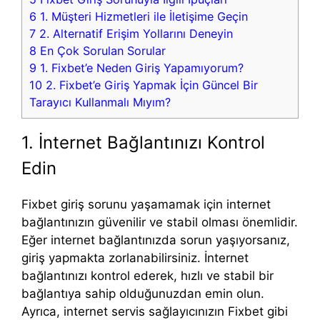
6
1. Müşteri Hizmetleri ile İletişime Geçin
7
2. Alternatif Erişim Yollarını Deneyin
8
En Çok Sorulan Sorular
9
1. Fixbet’e Neden Giriş Yapamıyorum?
10
2. Fixbet’e Giriş Yapmak İçin Güncel Bir
Tarayıcı Kullanmalı Mıyım?
1. İnternet Bağlantınızı Kontrol
Edin
Fixbet giriş sorunu yaşamamak için internet
bağlantınızın güvenilir ve stabil olması önemlidir.
Eğer internet bağlantınızda sorun yaşıyorsanız,
giriş yapmakta zorlanabilirsiniz. İnternet
bağlantınızı kontrol ederek, hızlı ve stabil bir
bağlantıya sahip olduğunuzdan emin olun.
Ayrıca, internet servis sağlayıcınızın Fixbet gibi