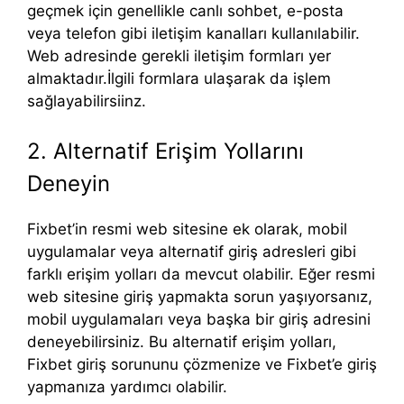
geçmek için genellikle canlı sohbet, e-posta
veya telefon gibi iletişim kanalları kullanılabilir.
Web adresinde gerekli iletişim formları yer
almaktadır.İlgili formlara ulaşarak da işlem
sağlayabilirsiinz.
2. Alternatif Erişim Yollarını
Deneyin
Fixbet’in resmi web sitesine ek olarak, mobil
uygulamalar veya alternatif giriş adresleri gibi
farklı erişim yolları da mevcut olabilir. Eğer resmi
web sitesine giriş yapmakta sorun yaşıyorsanız,
mobil uygulamaları veya başka bir giriş adresini
deneyebilirsiniz. Bu alternatif erişim yolları,
Fixbet giriş sorununu çözmenize ve Fixbet’e giriş
yapmanıza yardımcı olabilir.