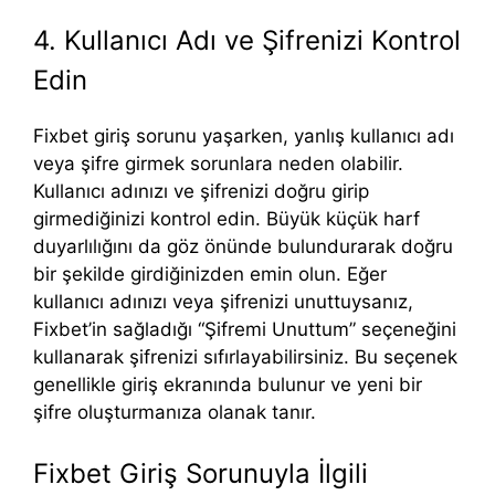
4. Kullanıcı Adı ve Şifrenizi Kontrol
Edin
Fixbet giriş sorunu yaşarken, yanlış kullanıcı adı
veya şifre girmek sorunlara neden olabilir.
Kullanıcı adınızı ve şifrenizi doğru girip
girmediğinizi kontrol edin. Büyük küçük harf
duyarlılığını da göz önünde bulundurarak doğru
bir şekilde girdiğinizden emin olun. Eğer
kullanıcı adınızı veya şifrenizi unuttuysanız,
Fixbet’in sağladığı “Şifremi Unuttum” seçeneğini
kullanarak şifrenizi sıfırlayabilirsiniz. Bu seçenek
genellikle giriş ekranında bulunur ve yeni bir
şifre oluşturmanıza olanak tanır.
Fixbet Giriş Sorunuyla İlgili