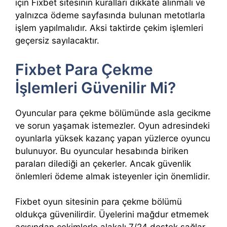
için Fixbet sitesinin kuralları dikkate alınmalı ve
yalnızca ödeme sayfasında bulunan metotlarla
işlem yapılmalıdır. Aksi taktirde çekim işlemleri
geçersiz sayılacaktır.
Fixbet Para Çekme
İşlemleri Güvenilir Mi?
Oyuncular para çekme bölümünde asla gecikme
ve sorun yaşamak istemezler. Oyun adresindeki
oyunlarla yüksek kazanç yapan yüzlerce oyuncu
bulunuyor. Bu oyuncular hesabında biriken
paraları dilediği an çekerler. Ancak güvenlik
önlemleri ödeme almak isteyenler için önemlidir.
Fixbet oyun sitesinin para çekme bölümü
oldukça güvenilirdir. Üyelerini mağdur etmemek