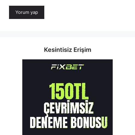
Kesintisiz Erişim