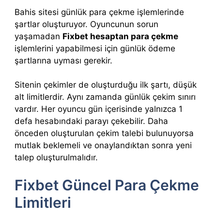
Bahis sitesi günlük para çekme işlemlerinde
şartlar oluşturuyor. Oyuncunun sorun
yaşamadan
Fixbet hesaptan para çekme
işlemlerini yapabilmesi için günlük ödeme
şartlarına uyması gerekir.
Sitenin çekimler de oluşturduğu ilk şartı, düşük
alt limitlerdir. Aynı zamanda günlük çekim sınırı
vardır. Her oyuncu gün içerisinde yalnızca 1
defa hesabındaki parayı çekebilir. Daha
önceden oluşturulan çekim talebi bulunuyorsa
mutlak beklemeli ve onaylandıktan sonra yeni
talep oluşturulmalıdır.
Fixbet Güncel Para Çekme
Limitleri