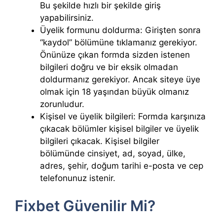
Bu şekilde hızlı bir şekilde giriş
yapabilirsiniz.
Üyelik formunu doldurma: Girişten sonra
“kaydol” bölümüne tıklamanız gerekiyor.
Önünüze çıkan formda sizden istenen
bilgileri doğru ve bir eksik olmadan
doldurmanız gerekiyor. Ancak siteye üye
olmak için 18 yaşından büyük olmanız
zorunludur.
Kişisel ve üyelik bilgileri: Formda karşınıza
çıkacak bölümler kişisel bilgiler ve üyelik
bilgileri çıkacak. Kişisel bilgiler
bölümünde cinsiyet, ad, soyad, ülke,
adres, şehir, doğum tarihi e-posta ve cep
telefonunuz istenir.
Fixbet Güvenilir Mi?