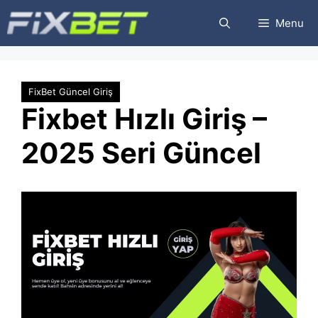
İçeriğe
Menu
atla
FixBet Güncel Giriş
Fixbet Hızlı Giriş –
2025 Seri Güncel