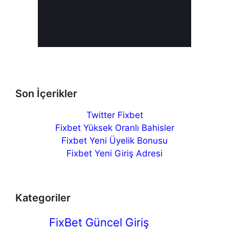
Fixbet guncel giris
Son İçerikler
Twitter Fixbet
Fixbet Yüksek Oranlı Bahisler
Fixbet Yeni Üyelik Bonusu
Fixbet Yeni Giriş Adresi
Kategoriler
FixBet Güncel Giriş