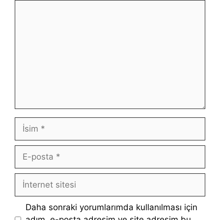
Yorum
İsim
E-
posta
İnternet
sitesi
Daha sonraki yorumlarımda kullanılması için
adım, e-posta adresim ve site adresim bu