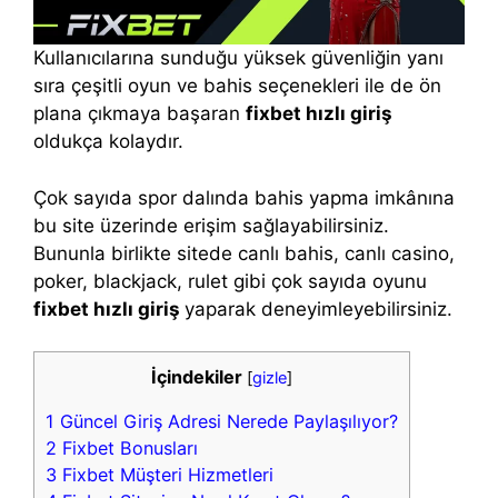
Kullanıcılarına sunduğu yüksek güvenliğin yanı
sıra çeşitli oyun ve bahis seçenekleri ile de ön
plana çıkmaya başaran
fixbet hızlı giriş
oldukça kolaydır.
Çok sayıda spor dalında bahis yapma imkânına
bu site üzerinde erişim sağlayabilirsiniz.
Bununla birlikte sitede canlı bahis, canlı casino,
poker, blackjack, rulet gibi çok sayıda oyunu
fixbet hızlı giriş
yaparak deneyimleyebilirsiniz.
İçindekiler
[
gizle
]
1
Güncel Giriş Adresi Nerede Paylaşılıyor?
2
Fixbet Bonusları
3
Fixbet Müşteri Hizmetleri