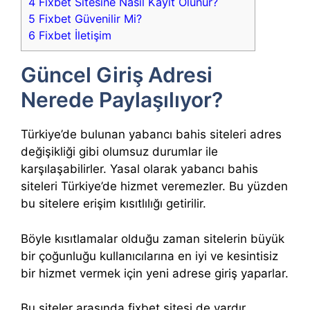
4
Fixbet Sitesine Nasıl Kayıt Olunur?
5
Fixbet Güvenilir Mi?
6
Fixbet İletişim
Güncel Giriş Adresi
Nerede Paylaşılıyor?
Türkiye’de bulunan yabancı bahis siteleri adres
değişikliği gibi olumsuz durumlar ile
karşılaşabilirler. Yasal olarak yabancı bahis
siteleri Türkiye’de hizmet veremezler. Bu yüzden
bu sitelere erişim kısıtlılığı getirilir.
Böyle kısıtlamalar olduğu zaman sitelerin büyük
bir çoğunluğu kullanıcılarına en iyi ve kesintisiz
bir hizmet vermek için yeni adrese giriş yaparlar.
Bu siteler arasında fixbet sitesi de vardır.