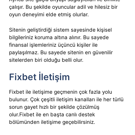
çalışır. Bu şekilde oyuncular adil ve hilesiz bir
oyun deneyimi elde etmiş olurlar.
Sitenin geliştirdiği sistem sayesinde kişisel
bilgileriniz koruma altına alınır. Bu sayede
finansal işlemleriniz üçüncü kişiler ile
paylaşılmaz. Bu sayede sitenin en güvenilir
sitelerden biri olduğu belli olur.
Fixbet İletişim
Fixbet ile iletişime geçmenin çok fazla yolu
bulunur. Çok çeşitli iletişim kanalları ile her türlü
sorun gayet hızlı bir şekilde çözülmüş
olur.Fixbet ile en başta canlı destek
bölümünden iletişime geçebilirsiniz.