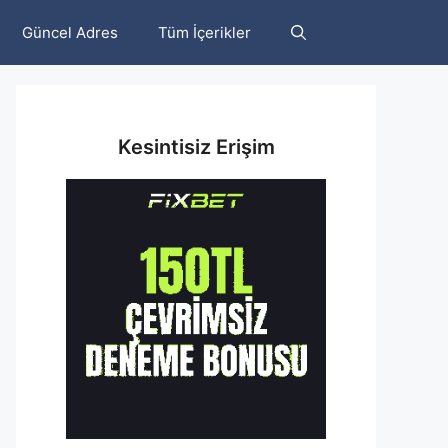
Güncel Adres
Tüm İçerikler
Kesintisiz Erişim