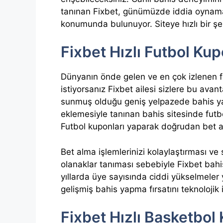
tanınan Fixbet, günümüzde iddia oynamak
konumunda bulunuyor. Siteye hızlı bir şek
Fixbet Hızlı Futbol K
Dünyanın önde gelen ve en çok izlenen 
istiyorsanız Fixbet ailesi sizlere bu avant
sunmuş olduğu geniş yelpazede bahis ya
eklemesiyle tanınan bahis sitesinde fut
Futbol kuponları yaparak doğrudan bet ala
Bet alma işlemlerinizi kolaylaştırması ve 
olanaklar tanıması sebebiyle Fixbet bahis 
yıllarda üye sayısında ciddi yükselmeler
gelişmiş bahis yapma fırsatını teknolojik
Fixbet Hızlı Basketbo