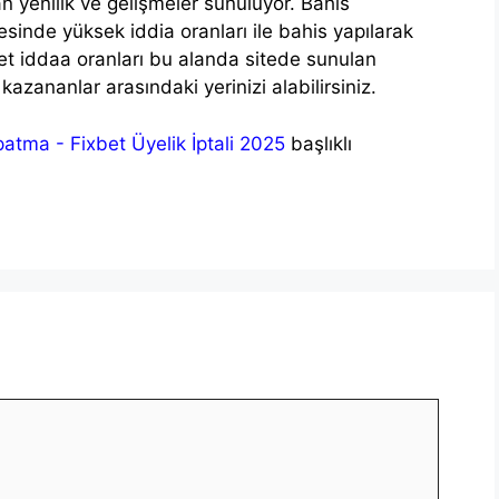
an yenilik ve gelişmeler sunuluyor. Bahis
sinde yüksek iddia oranları ile bahis yapılarak
bet iddaa oranları bu alanda sitede sunulan
azananlar arasındaki yerinizi alabilirsiniz.
atma - Fixbet Üyelik İptali 2025
başlıklı