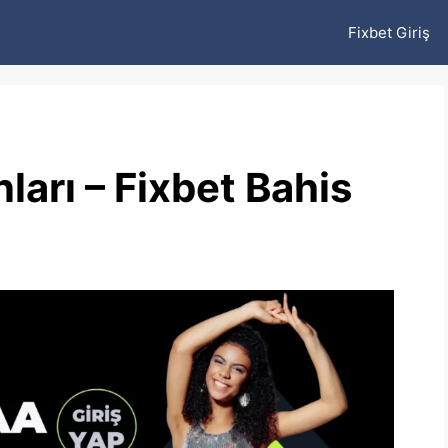
Fixbet Giriş
ları – Fixbet Bahis