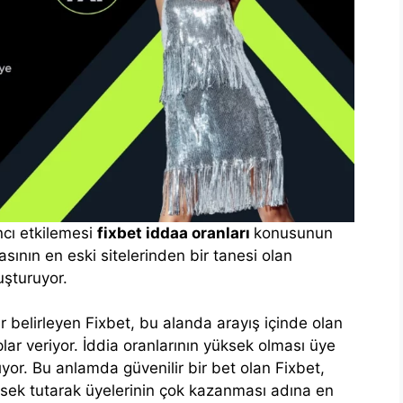
ncı etkilemesi
fixbet iddaa oranları
konusunun
sının en eski sitelerinden bir tanesi olan
luşturuyor.
 belirleyen Fixbet, bu alanda arayış içinde olan
plar veriyor. İddia oranlarının yüksek olması üye
ıyor. Bu anlamda güvenilir bir bet olan Fixbet,
ksek tutarak üyelerinin çok kazanması adına en