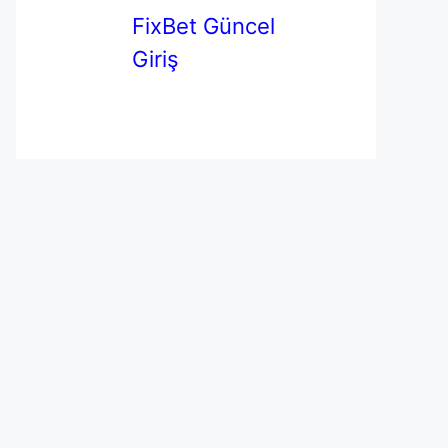
FixBet Güncel
Giriş