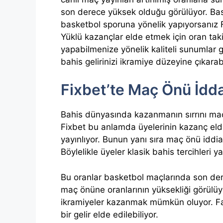
son derece yüksek olduğu görülüyor. Baske
basketbol sporuna yönelik yapıyorsanız Fi
Yüklü kazançlar elde etmek için oran tak
yapabilmenize yönelik kaliteli sunumlar 
bahis gelirinizi ikramiye düzeyine çıkarabi
Fixbet’te Maç Önü İdda
Bahis dünyasında kazanmanın sırrını maçl
Fixbet bu anlamda üyelerinin kazanç elde 
yayınlıyor. Bunun yanı sıra maç önü iddia 
Böylelikle üyeler klasik bahis tercihleri ya
Bu oranlar basketbol maçlarında son de
maç önüne oranlarının yüksekliği görülüy
ikramiyeler kazanmak mümkün oluyor. Far
bir gelir elde edilebiliyor.