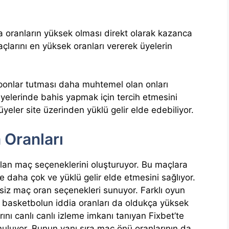
a oranların yüksek olması direkt olarak kazanca
açlarını en yüksek oranları vererek üyelerin
kuponlar tutması daha muhtemel olan onları
 üyelerinde bahis yapmak için tercih etmesini
üyeler site üzerinden yüklü gelir elde edebiliyor.
 Oranları
ulan maç seçeneklerini oluşturuyor. Bu maçlara
e daha çok ve yüklü gelir elde etmesini sağlıyor.
siz maç oran seçenekleri sunuyor. Farklı oyun
te basketbolun iddia oranları da oldukça yüksek
nı canlı canlı izleme imkanı tanıyan Fixbet’te
sunuluyor. Bunun yanı sıra maç önü oranlarının da