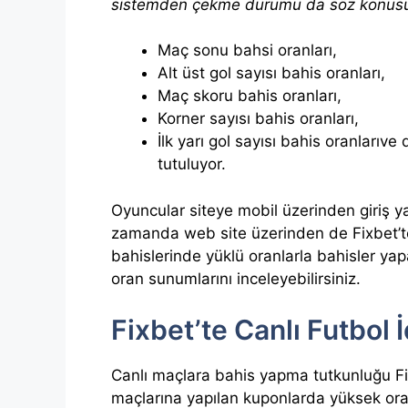
sistemden çekme durumu da söz konusu
Maç sonu bahsi oranları,
Alt üst gol sayısı bahis oranları,
Maç skoru bahis oranları,
Korner sayısı bahis oranları,
İlk yarı gol sayısı bahis oranlarıv
tutuluyor.
Oyuncular siteye mobil üzerinden giriş y
zamanda web site üzerinden de Fixbet’
bahislerinde yüklü oranlarla bahisler yapa
oran sunumlarını inceleyebilirsiniz.
Fixbet’te Canlı Futbol 
Canlı maçlara bahis yapma tutkunluğu Fi
maçlarına yapılan kuponlarda yüksek oran