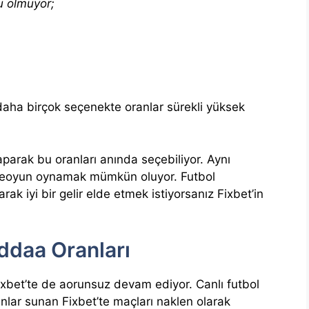
 olmuyor;
e daha birçok seçenekte oranlar sürekli yüksek
aparak bu oranları anında seçebiliyor. Aynı
teoyun oynamak mümkün oluyor. Futbol
rak iyi bir gelir elde etmek istiyorsanız Fixbet’in
İddaa Oranları
xbet’te de aorunsuz devam ediyor. Canlı futbol
lar sunan Fixbet’te maçları naklen olarak