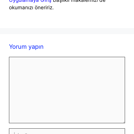
Uygulamaya Giriş
başlıklı makalemizi de
okumanızı öneririz.
Yorum yapın
Yorum
İsim