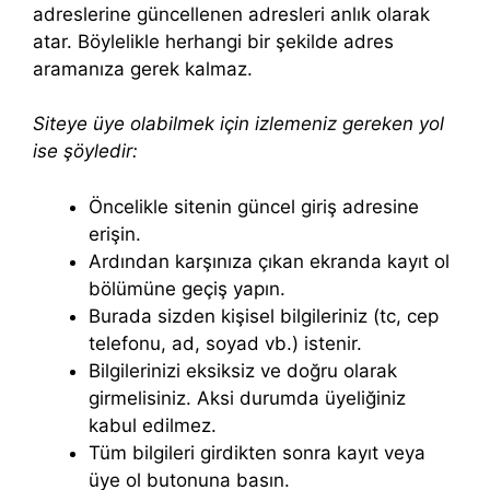
adreslerine güncellenen adresleri anlık olarak
atar. Böylelikle herhangi bir şekilde adres
aramanıza gerek kalmaz.
Siteye üye olabilmek için izlemeniz gereken yol
ise şöyledir:
Öncelikle sitenin güncel giriş adresine
erişin.
Ardından karşınıza çıkan ekranda kayıt ol
bölümüne geçiş yapın.
Burada sizden kişisel bilgileriniz (tc, cep
telefonu, ad, soyad vb.) istenir.
Bilgilerinizi eksiksiz ve doğru olarak
girmelisiniz. Aksi durumda üyeliğiniz
kabul edilmez.
Tüm bilgileri girdikten sonra kayıt veya
üye ol butonuna basın.