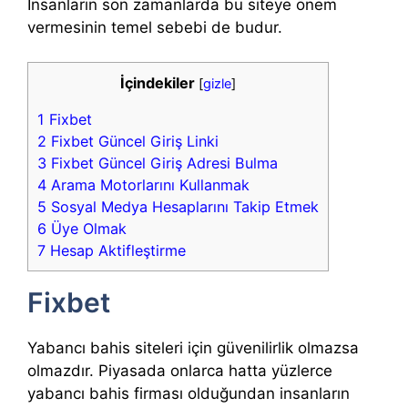
İnsanların son zamanlarda bu siteye önem
vermesinin temel sebebi de budur.
İçindekiler
[
gizle
]
1
Fixbet
2
Fixbet Güncel Giriş Linki
3
Fixbet Güncel Giriş Adresi Bulma
4
Arama Motorlarını Kullanmak
5
Sosyal Medya Hesaplarını Takip Etmek
6
Üye Olmak
7
Hesap Aktifleştirme
Fixbet
Yabancı bahis siteleri için güvenilirlik olmazsa
olmazdır. Piyasada onlarca hatta yüzlerce
yabancı bahis firması olduğundan insanların