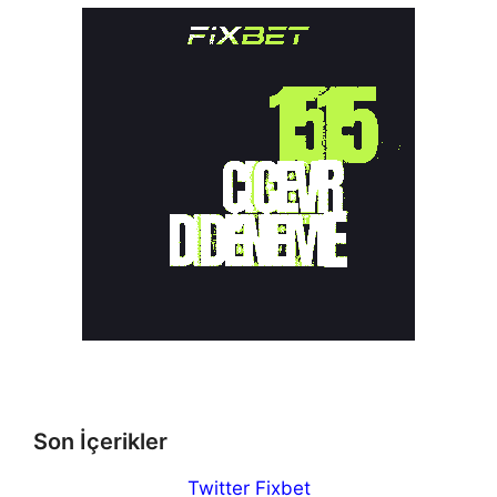
Fixbet guncel giris
Son İçerikler
Twitter Fixbet