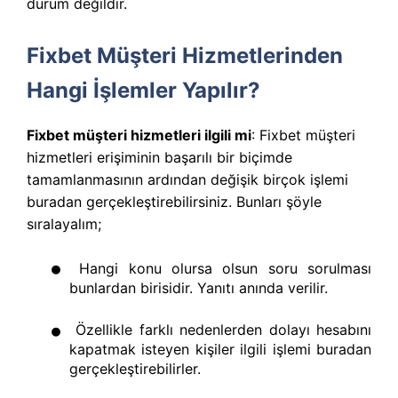
durum değildir.
Fixbet Müşteri Hizmetlerinden
Hangi İşlemler Yapılır?
Fixbet müşteri hizmetleri ilgili mi
:
Fixbet müşteri
hizmetleri
erişiminin başarılı bir biçimde
tamamlanmasının ardından değişik birçok işlemi
buradan gerçekleştirebilirsiniz. Bunları şöyle
sıralayalım;
•
Hangi konu olursa olsun soru sorulması
bunlardan birisidir. Yanıtı anında verilir.
•
Özellikle farklı nedenlerden dolayı hesabını
kapatmak isteyen kişiler ilgili işlemi buradan
gerçekleştirebilirler.