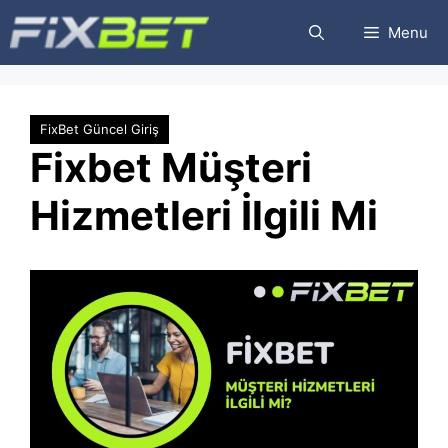
İçeriğe
Menu
atla
FixBet Güncel Giriş
Fixbet Müşteri
Hizmetleri İlgili Mi