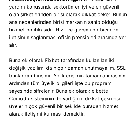
yardım konusunda sektörün en iyi ve en güvenli
olan şirketlerinden birisi olarak dikkat çeker. Bunun
ana nedenlerinden birisi markanın sahip olduğu
hizmet politikasıdır. Hızlı ve güvenli bir biçimde
iletişimin sağlanması ofisin prensipleri arasında yer
alır.
Buna ek olarak
Fixbet
tarafından kullanılan iki
değişik yazılımı da hiçbir zaman unutmayalım. SSL
bunlardan birisidir. Anlık erişimin tamamlanmasının
ardından tüm üyelik bilgileri işte bu program
sayesinde şifrelenir. Buna ek olarak elbette
Comodo sisteminin de varlığının dikkat çekmesi
üyelerin çok güvenli bir şekilde buradan hizmet
alarak iletişimi kurması demektir.
.