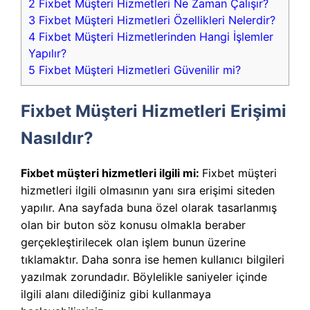
2
Fixbet Müşteri Hizmetleri Ne Zaman Çalışır?
3
Fixbet Müşteri Hizmetleri Özellikleri Nelerdir?
4
Fixbet Müşteri Hizmetlerinden Hangi İşlemler
Yapılır?
5
Fixbet Müşteri Hizmetleri Güvenilir mi?
Fixbet Müşteri Hizmetleri Erişimi
Nasıldır?
Fixbet müşteri hizmetleri ilgili mi:
Fixbet müşteri
hizmetleri
ilgili olmasının yanı sıra erişimi siteden
yapılır. Ana sayfada buna özel olarak tasarlanmış
olan bir buton söz konusu olmakla beraber
gerçekleştirilecek olan işlem bunun üzerine
tıklamaktır. Daha sonra ise hemen kullanıcı bilgileri
yazılmak zorundadır. Böylelikle saniyeler içinde
ilgili alanı dilediğiniz gibi kullanmaya