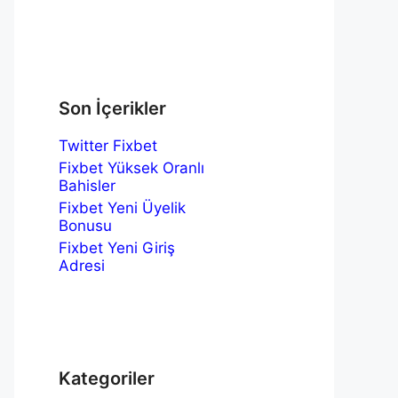
Fixbet guncel giris
Son İçerikler
Twitter Fixbet
Fixbet Yüksek Oranlı
Bahisler
Fixbet Yeni Üyelik
Bonusu
Fixbet Yeni Giriş
Adresi
Kategoriler