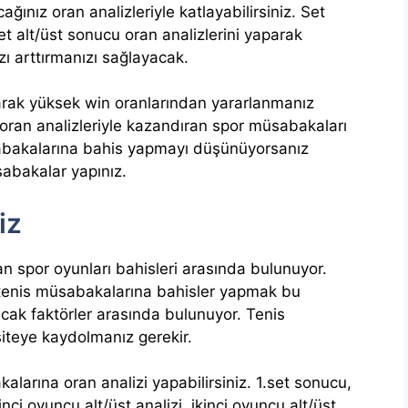
ınız oran analizleriyle katlayabilirsiniz. Set
t alt/üst sonucu oran analizlerini yaparak
ı arttırmanızı sağlayacak.
rarak yüksek win oranlarından yararlanmanız
ran analizleriyle kazandıran spor müsabakaları
sabakalarına bahis yapmayı düşünüyorsanız
sabakalar yapınız.
iz
nan spor oyunları bahisleri arasında bulunuyor.
 tenis müsabakalarına bahisler yapmak bu
cak faktörler arasında bulunuyor. Tenis
iteye kaydolmanız gerekir.
larına oran analizi yapabilirsiniz. 1.set sonucu,
nci oyuncu alt/üst analizi, ikinci oyuncu alt/üst