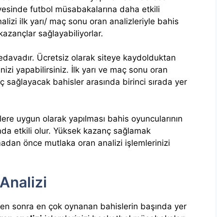
ayesinde futbol müsabakalarına daha etkili
alizi ilk yarı/ maç sonu oran analizleriyle bahis
azançlar sağlayabiliyorlar.
davadır. Ücretsiz olarak siteye kaydolduktan
izi yapabilirsiniz. İlk yarı ve maç sonu oran
nç sağlayacak bahisler arasında birinci sırada yer
jilere uygun olarak yapılması bahis oyuncularının
da etkili olur. Yüksek kazanç sağlamak
adan önce mutlaka oran analizi işlemlerinizi
Analizi
en sonra en çok oynanan bahislerin başında yer