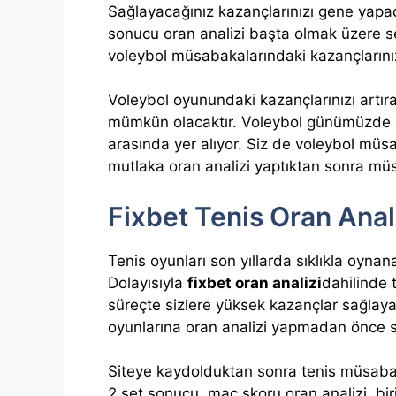
Sağlayacağınız kazançlarınızı gene yapacağ
sonucu oran analizi başta olmak üzere se
voleybol müsabakalarındaki kazançlarınız
Voleybol oyunundaki kazançlarınızı artı
mümkün olacaktır. Voleybol günümüzde o
arasında yer alıyor. Siz de voleybol mü
mutlaka oran analizi yaptıktan sonra mü
Fixbet Tenis Oran Anal
Tenis oyunları son yıllarda sıklıkla oyna
Dolayısıyla
fixbet oran analizi
dahilinde
süreçte sizlere yüksek kazançlar sağlaya
oyunlarına oran analizi yapmadan önce s
Siteye kaydolduktan sonra tenis müsabaka
2.set sonucu, maç skoru oran analizi, biri