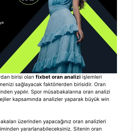
rdan birisi olan
fixbet oran analizi
işlemleri
nizi sağlayacak faktörlerden birisidir. Oran
inden yapılır. Spor müsabakalarına oran analizi
atejiler kapsamında analizler yaparak büyük win
akaları üzerinden yapacağınız oran analizleri
iminden yararlanabileceksiniz. Sitenin oran