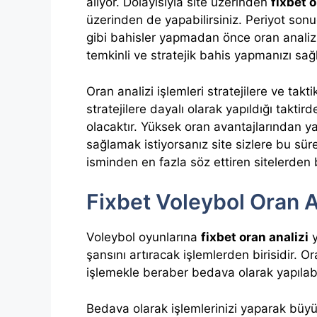
alıyor. Dolayısıyla site üzerinden
fixbet o
üzerinden de yapabilirsiniz. Periyot sonu
gibi bahisler yapmadan önce oran analiz
temkinli ve stratejik bahis yapmanızı sağ
Oran analizi işlemleri stratejilere ve takt
stratejilere dayalı olarak yapıldığı takt
olacaktır. Yüksek oran avantajlarından y
sağlamak istiyorsanız site sizlere bu sür
isminden en fazla söz ettiren sitelerden b
Fixbet Voleybol Oran A
Voleybol oyunlarına
fixbet oran analizi
y
şansını artıracak işlemlerden birisidir. 
işlemekle beraber bedava olarak yapılabi
Bedava olarak işlemlerinizi yaparak büyük