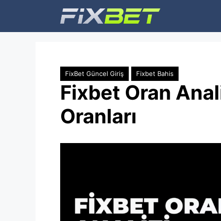
İçeriğe
atla
FixBet Güncel Giriş
Fixbet Bahis
Fixbet Oran Anal
Oranları