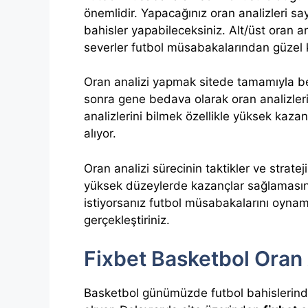
önemlidir. Yapacağınız oran analizleri s
bahisler yapabileceksiniz. Alt/üst oran an
severler futbol müsabakalarından güzel k
Oran analizi yapmak sitede tamamıyla be
sonra gene bedava olarak oran analizlerin
analizlerini bilmek özellikle yüksek kaza
alıyor.
Oran analizi sürecinin taktikler ve strate
yüksek düzeylerde kazançlar sağlamasın
istiyorsanız futbol müsabakalarını oynam
gerçekleştiriniz.
Fixbet Basketbol Oran 
Basketbol günümüzde futbol bahislerind