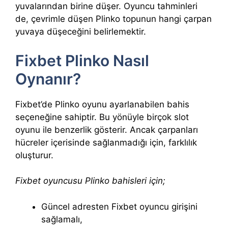
yuvalarından birine düşer. Oyuncu tahminleri
de, çevrimle düşen Plinko topunun hangi çarpan
yuvaya düşeceğini belirlemektir.
Fixbet Plinko Nasıl
Oynanır?
Fixbet’de Plinko oyunu ayarlanabilen bahis
seçeneğine sahiptir. Bu yönüyle birçok slot
oyunu ile benzerlik gösterir. Ancak çarpanları
hücreler içerisinde sağlanmadığı için, farklılık
oluşturur.
Fixbet oyuncusu Plinko bahisleri için;
Güncel adresten Fixbet oyuncu girişini
sağlamalı,