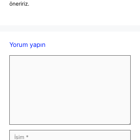
öneririz.
Yorum yapın
Yorum
İsim