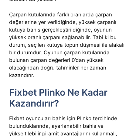
Çarpan kutularında farklı oranlarda çarpan
değerlerine yer verildiğinde, yüksek çarpanlı
kutuya bahis gerçekleştirildiğinde, oyunun
yüksek oranlı çarpanı sağlanabilir. Tabi ki bu
durum, seçilen kutuya topun düşmesi ile alakalı
bir durumdur. Oyunun çarpan kutularında
bulunan çarpan değerleri 0’dan yüksek
olacağından doğru tahminler her zaman
kazandırır.
Fixbet Plinko Ne Kadar
Kazandırır?
Fixbet oyuncuları bahis için Plinko tercihinde
bulunduklarında, ayarlanabilir bahis ve
yükseltilebilir piramit avantajlarını kullanmalı,