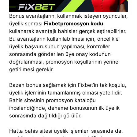
Bonus avantajlarını kullanmak isteyen oyuncular,
üyelik sonrası
Fixbetpromosyon kodu
kullanarak avantajlı bahisler gerçekleştirebilirler.
Bu avantajların kullanılabilmesi için, öncelikle
üyelik başvurusunun yapılması, kontroller
sonrasında gönderilen üye onay kodunun
doğrulanması, promosyon koşullarının yerine
getirilmesi gerekir.
Bazen bonus sağlamak için Fixbet’in tek koşulu,
üyelik işleminin tamamlanmış olması yeterlidir.
Bahis sitesinin promosyon kataloğu
incelendiğinde, deneme bonusunun ilk üyelik
sonrasında dağıtıldığı görülür.
Hatta bahis sitesi üyelik işlemleri sırasında da,