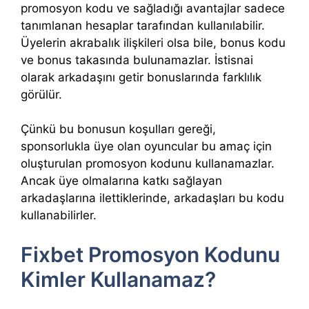
promosyon kodu ve sağladığı avantajlar sadece
tanımlanan hesaplar tarafından kullanılabilir.
Üyelerin akrabalık ilişkileri olsa bile, bonus kodu
ve bonus takasında bulunamazlar. İstisnai
olarak arkadaşını getir bonuslarında farklılık
görülür.
Çünkü bu bonusun koşulları gereği,
sponsorlukla üye olan oyuncular bu amaç için
oluşturulan promosyon kodunu kullanamazlar.
Ancak üye olmalarına katkı sağlayan
arkadaşlarına ilettiklerinde, arkadaşları bu kodu
kullanabilirler.
Fixbet Promosyon Kodunu
Kimler Kullanamaz?