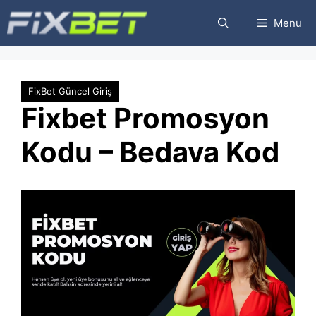
İçeriğe
Menu
atla
FixBet Güncel Giriş
Fixbet Promosyon
Kodu – Bedava Kod