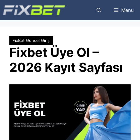
İçeriğe
Menu
atla
FixBet Güncel Giriş
Fixbet Üye Ol –
2026 Kayıt Sayfası