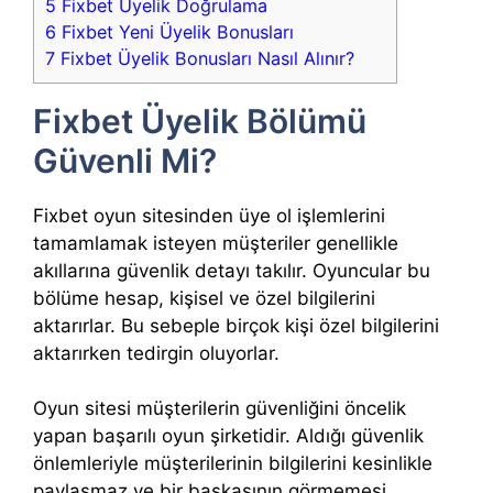
5
Fixbet Üyelik Doğrulama
6
Fixbet Yeni Üyelik Bonusları
7
Fixbet Üyelik Bonusları Nasıl Alınır?
Fixbet Üyelik Bölümü
Güvenli Mi?
Fixbet oyun sitesinden üye ol işlemlerini
tamamlamak isteyen müşteriler genellikle
akıllarına güvenlik detayı takılır. Oyuncular bu
bölüme hesap, kişisel ve özel bilgilerini
aktarırlar. Bu sebeple birçok kişi özel bilgilerini
aktarırken tedirgin oluyorlar.
Oyun sitesi müşterilerin güvenliğini öncelik
yapan başarılı oyun şirketidir. Aldığı güvenlik
önlemleriyle müşterilerinin bilgilerini kesinlikle
paylaşmaz ve bir başkasının görmemesi