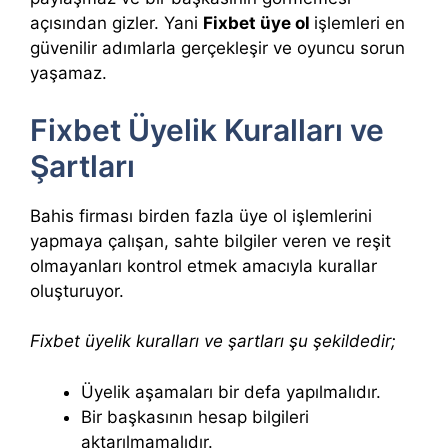
açısından gizler. Yani
Fixbet üye ol
işlemleri en
güvenilir adımlarla gerçekleşir ve oyuncu sorun
yaşamaz.
Fixbet Üyelik Kuralları ve
Şartları
Bahis firması birden fazla üye ol işlemlerini
yapmaya çalışan, sahte bilgiler veren ve reşit
olmayanları kontrol etmek amacıyla kurallar
oluşturuyor.
Fixbet üyelik kuralları ve şartları şu şekildedir;
Üyelik aşamaları bir defa yapılmalıdır.
Bir başkasının hesap bilgileri
aktarılmamalıdır.