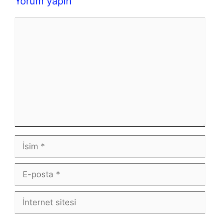
Yorum yapın
Yorum
İsim
E-
posta
İnternet
sitesi