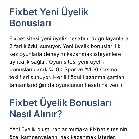
Fixbet Yeni Üyelik
Bonusları
Fixbet sitesi yeni üyelik hesabını doğrulayanlara
2 farklı ödül sunuyor. Yeni üyelik bonusları ilk
kez oyunlarla deneyim kazanmak isteyenlere
ayrıcalık sağlar. Oyun sitesi yeni üyelik
bonuslarıolarak %100 Spor ve %100 Casino
teklifleri sunuyor. Her iki ödül kazanma şartları
tamamlandığın da oyuncunun hesabına verilir.
Fixbet Üyelik Bonusları
Nasıl Alınır?
Yeni üyelik oluşturanlar mutlaka Fixbet sitesinin
özel kampanyalarını hak kazanmak isterler.