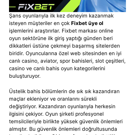
Şans oyunlarıyla ilk kez deneyim kazanmak
isteyen müşteriler en çok
Fixbet üye ol
işlemlerini araştırırlar. Fixbet markası online
oyun sektörüne ilk giriş yaptığı günden beri
dikkatleri üstüne çekmeyi başarmış sitelerden
biridir. Oyuncularına özel web sitesinden en iyi
canlı casino, aviator, spor bahisleri, slot çeşitleri,
casino ve canlı bahis oyun kategorilerini
buluşturuyor.
Üstelik bahis bölümlerin de sık sık kazandıran
maçlar ekleniyor ve oranlarını sürekli
değiştiriyor. Kazandıran oyunlarıyla herkesin
ilgisini çekiyor. Oyun şirketi profesyonel
temsilcileriyle birlikte yüksek güvenlik önlemleri
almıştır. Bu güvenlik önlemleri doğrultusunda