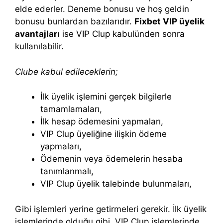
elde ederler. Deneme bonusu ve hoş geldin
bonusu bunlardan bazılarıdır.
Fixbet VIP üyelik
avantajları
ise VIP Clup kabulünden sonra
kullanılabilir.
Clube kabul edileceklerin;
İlk üyelik işlemini gerçek bilgilerle
tamamlamaları,
İlk hesap ödemesini yapmaları,
VIP Clup üyeliğine ilişkin ödeme
yapmaları,
Ödemenin veya ödemelerin hesaba
tanımlanmalı,
VIP Clup üyelik talebinde bulunmaları,
Gibi işlemleri yerine getirmeleri gerekir. İlk üyelik
işlemlerinde olduğu gibi, VIP Clup işlemlerinde