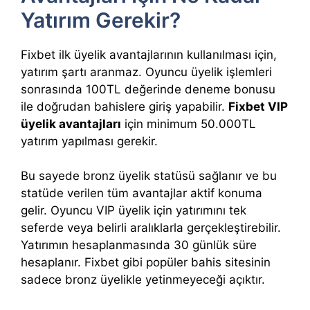
Yatırım Gerekir?
Fixbet ilk üyelik avantajlarının kullanılması için,
yatırım şartı aranmaz. Oyuncu üyelik işlemleri
sonrasında 100TL değerinde deneme bonusu
ile doğrudan bahislere giriş yapabilir.
Fixbet VIP
üyelik avantajları
için minimum 50.000TL
yatırım yapılması gerekir.
Bu sayede bronz üyelik statüsü sağlanır ve bu
statüde verilen tüm avantajlar aktif konuma
gelir. Oyuncu VIP üyelik için yatırımını tek
seferde veya belirli aralıklarla gerçekleştirebilir.
Yatırımın hesaplanmasında 30 günlük süre
hesaplanır. Fixbet gibi popüler bahis sitesinin
sadece bronz üyelikle yetinmeyeceği açıktır.