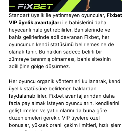
Standart üyelik ile yetinmeyen oyuncular,
Fixbet
VIP üyelik avantajları
ile bahislerini daha
heyecanlı hale getirebilirler. Bahislerinde ve
bahis gelirlerinde adil davranan Fixbet, her
oyuncunun kendi statüsünü belirlemesine de
olanak tanır. Bu hakkın sadece belirli bir
zümreye tanınmış olmaması, bahis sitesinin
adilliğine gölge düşürmez.
Her oyuncu organik yöntemleri kullanarak, kendi
üyelik statüsüne belirlenen haklardan
faydalanabilirler. Fixbet avantajlarından daha
fazla pay almak isteyen oyuncuların, kendilerini
geliştirmeleri ve yatırımlarını da buna göre
düzenlemeleri gerekir. VIP üyelere özel
bonuslar, yüksek oranlı çekim limitleri, hızlı işlem