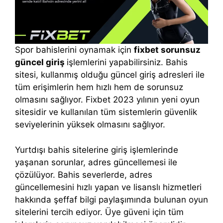
Spor bahislerini oynamak için
fixbet sorunsuz
güncel giriş
işlemlerini yapabilirsiniz. Bahis
sitesi, kullanmış olduğu güncel giriş adresleri ile
tüm erişimlerin hem hızlı hem de sorunsuz
olmasını sağlıyor. Fixbet 2023 yılının yeni oyun
sitesidir ve kullanılan tüm sistemlerin güvenlik
seviyelerinin yüksek olmasını sağlıyor.
Yurtdışı bahis sitelerine giriş işlemlerinde
yaşanan sorunlar, adres güncellemesi ile
çözülüyor. Bahis severlerde, adres
güncellemesini hızlı yapan ve lisanslı hizmetleri
hakkında şeffaf bilgi paylaşımında bulunan oyun
sitelerini tercih ediyor. Üye güveni için tüm