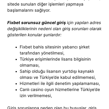
sitede sunulan diğer işlemleri yapmaya
başlamalarını sağlıyor.
Fixbet sorunsuz güncel giriş
için yapılan adres
değişikliklerinin nedeni olan giriş sorunları olarak
gösterilen konular şunlardır:
Fixbet bahis sitesinin yabancı şirket
tarafından yönetilmesi,
Türkiye erişimlerinde lisans bilgisinin
olmaması,
Sahip olduğu lisansın yurtdışı kaynaklı
olması ve Türkiye’de kabul edilmemesi,
Hizmetleri ile ilgili denetim yapılamaması,
Canlı casino oyun hizmetlerine Türkiye’de
izin verilmemesi,
Giriş sorunlarına neden olan bu hususlar, giriş