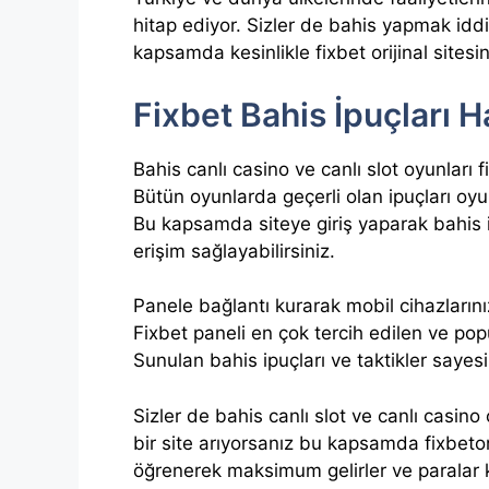
hitap ediyor. Sizler de bahis yapmak id
kapsamda kesinlikle fixbet orijinal sitesin
Fixbet Bahis İpuçları 
Bahis canlı casino ve canlı slot oyunları
Bütün oyunlarda geçerli olan ipuçları oyu
Bu kapsamda siteye giriş yaparak bahis i
erişim sağlayabilirsiniz.
Panele bağlantı kurarak mobil cihazlarınız
Fixbet paneli en çok tercih edilen ve pop
Sunulan bahis ipuçları ve taktikler sayesi
Sizler de bahis canlı slot ve canlı casin
bir site arıyorsanız bu kapsamda fixbetonl
öğrenerek maksimum gelirler ve paralar 