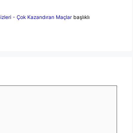
izleri - Çok Kazandıran Maçlar
başlıklı