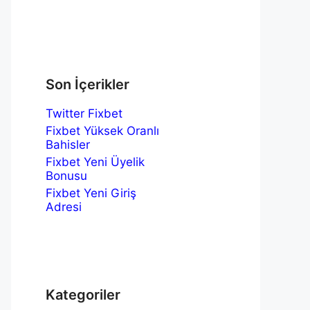
Fixbet guncel giris
Son İçerikler
Twitter Fixbet
Fixbet Yüksek Oranlı
Bahisler
Fixbet Yeni Üyelik
Bonusu
Fixbet Yeni Giriş
Adresi
Kategoriler