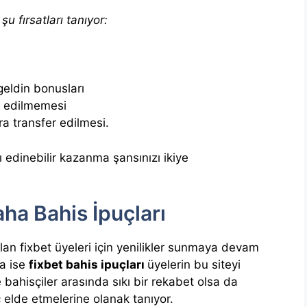
 şu fırsatları tanıyor:
eldin bonusları
p edilmemesi
a transfer edilmesi.
ı edinebilir kazanma şansınızı ikiye
aha Bahis İpuçları
 olan fixbet üyeleri için yenilikler sunmaya devam
da ise
fixbet bahis ipuçları
üyelerin bu siteyi
 bahisçiler arasında sıkı bir rekabet olsa da
ç elde etmelerine olanak tanıyor.