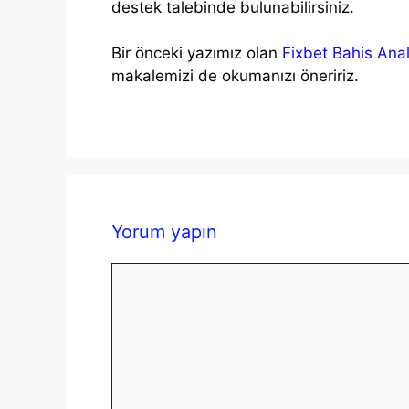
destek talebinde bulunabilirsiniz.
Bir önceki yazımız olan
Fixbet Bahis Anal
makalemizi de okumanızı öneririz.
Yorum yapın
Yorum