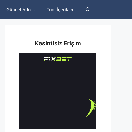
Güncel Adres
Tüm İçerikler
Kesintisiz Erişim