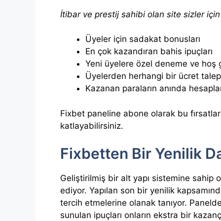
İtibar ve prestij sahibi olan site sizler için
Üyeler için sadakat bonusları
En çok kazandıran bahis ipuçları
Yeni üyelere özel deneme ve hoş g
Üyelerden herhangi bir ücret tale
Kazanan paraların anında hesaplar
Fixbet paneline abone olarak bu fırsatlar
katlayabilirsiniz.
Fixbetten Bir Yenilik D
Geliştirilmiş bir alt yapı sistemine sahip
ediyor. Yapılan son bir yenilik kapsamın
tercih etmelerine olanak tanıyor. Panelde
sunulan ipuçları onların ekstra bir kazan