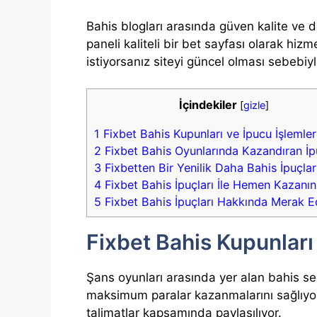
Bahis blogları arasında güven kalite ve de
paneli kaliteli bir bet sayfası olarak hi
istiyorsanız siteyi güncel olması sebebiyl
İçindekiler
[
gizle
]
1
Fixbet Bahis Kupunları ve İpucu İşlemler
2
Fixbet Bahis Oyunlarında Kazandıran İpu
3
Fixbetten Bir Yenilik Daha Bahis İpuçlar
4
Fixbet Bahis İpuçları İle Hemen Kazanın
5
Fixbet Bahis İpuçları Hakkında Merak Ed
Fixbet Bahis Kupunları 
Şans oyunları arasında yer alan bahis se
maksimum paralar kazanmalarını sağlıyo
talimatlar kapsamında paylaşılıyor.