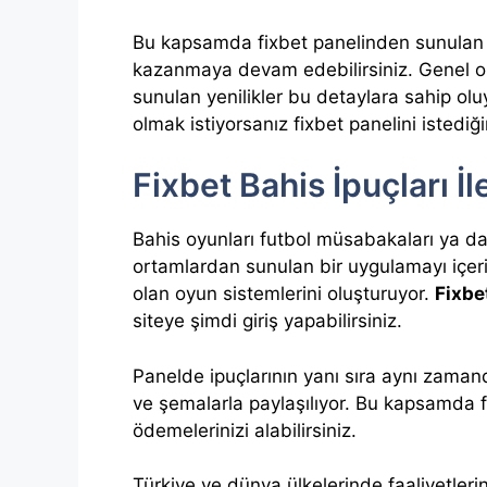
Bu kapsamda fixbet panelinden sunulan fı
kazanmaya devam edebilirsiniz. Genel ola
sunulan yenilikler bu detaylara sahip olu
olmak istiyorsanız fixbet panelini istediği
Fixbet Bahis İpuçları 
Bahis oyunları futbol müsabakaları ya da
ortamlardan sunulan bir uygulamayı içer
olan oyun sistemlerini oluşturuyor.
Fixbe
siteye şimdi giriş yapabilirsiniz.
Panelde ipuçlarının yanı sıra aynı zamand
ve şemalarla paylaşılıyor. Bu kapsamda f
ödemelerinizi alabilirsiniz.
Türkiye ve dünya ülkelerinde faaliyetle