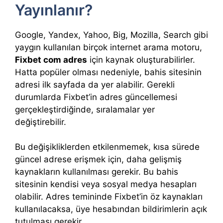
Yayınlanır?
Google, Yandex, Yahoo, Big, Mozilla, Search gibi
yaygın kullanılan birçok internet arama motoru,
Fixbet com adres
için kaynak oluşturabilirler.
Hatta popüler olması nedeniyle, bahis sitesinin
adresi ilk sayfada da yer alabilir. Gerekli
durumlarda Fixbet’in adres güncellemesi
gerçekleştirdiğinde, sıralamalar yer
değiştirebilir.
Bu değişikliklerden etkilenmemek, kısa sürede
güncel adrese erişmek için, daha gelişmiş
kaynakların kullanılması gerekir. Bu bahis
sitesinin kendisi veya sosyal medya hesapları
olabilir. Adres temininde Fixbet’in öz kaynakları
kullanılacaksa, üye hesabından bildirimlerin açık
tutulması gerekir.