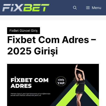
İçeriğe
Menu
atla
FixBet Güncel Giriş
Fixbet Com Adres –
2025 Girişi