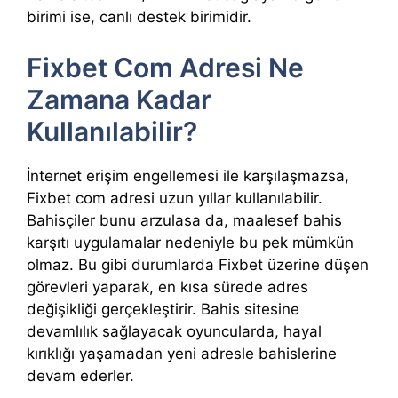
birimi ise, canlı destek birimidir.
Fixbet Com Adresi Ne
Zamana Kadar
Kullanılabilir?
İnternet erişim engellemesi ile karşılaşmazsa,
Fixbet com adresi uzun yıllar kullanılabilir.
Bahisçiler bunu arzulasa da, maalesef bahis
karşıtı uygulamalar nedeniyle bu pek mümkün
olmaz. Bu gibi durumlarda Fixbet üzerine düşen
görevleri yaparak, en kısa sürede adres
değişikliği gerçekleştirir. Bahis sitesine
devamlılık sağlayacak oyuncularda, hayal
kırıklığı yaşamadan yeni adresle bahislerine
devam ederler.