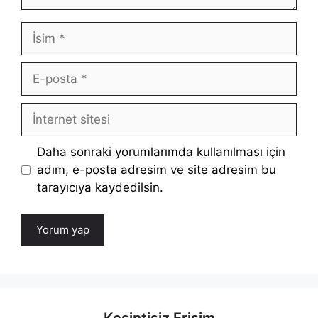
İsim
E-
posta
İnternet
sitesi
Daha sonraki yorumlarımda kullanılması için
adım, e-posta adresim ve site adresim bu
tarayıcıya kaydedilsin.