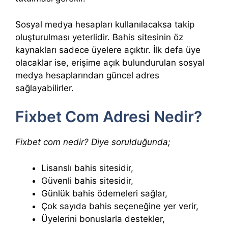
Sosyal medya hesapları kullanılacaksa takip
oluşturulması yeterlidir. Bahis sitesinin öz
kaynakları sadece üyelere açıktır. İlk defa üye
olacaklar ise, erişime açık bulundurulan sosyal
medya hesaplarından güncel adres
sağlayabilirler.
Fixbet Com Adresi Nedir?
Fixbet com nedir? Diye sorulduğunda;
Lisanslı bahis sitesidir,
Güvenli bahis sitesidir,
Günlük bahis ödemeleri sağlar,
Çok sayıda bahis seçeneğine yer verir,
Üyelerini bonuslarla destekler,