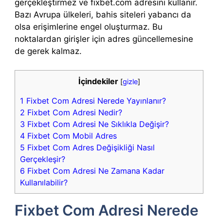
gerçekleştirmez ve fixbet.com adresini kullanır.
Bazı Avrupa ülkeleri, bahis siteleri yabancı da
olsa erişimlerine engel oluşturmaz. Bu
noktalardan girişler için adres güncellemesine
de gerek kalmaz.
İçindekiler
[
gizle
]
1
Fixbet Com Adresi Nerede Yayınlanır?
2
Fixbet Com Adresi Nedir?
3
Fixbet Com Adresi Ne Sıklıkla Değişir?
4
Fixbet Com Mobil Adres
5
Fixbet Com Adres Değişikliği Nasıl
Gerçekleşir?
6
Fixbet Com Adresi Ne Zamana Kadar
Kullanılabilir?
Fixbet Com Adresi Nerede