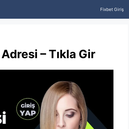
Fixbet Giriş
Adresi – Tıkla Gir