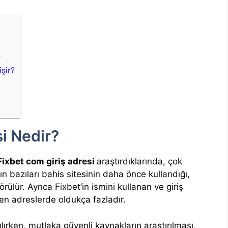
?
şir?
i Nedir?
Fixbet com giriş adresi
araştırdıklarında, çok
ın bazıları bahis sitesinin daha önce kullandığı,
rülür. Ayrıca Fixbet’in ismini kullanan ve giriş
en adreslerde oldukça fazladır.
ırken, mutlaka güvenli kaynakların araştırılması,