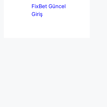
FixBet Güncel
Giriş