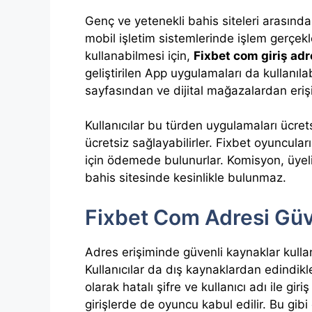
Genç ve yetenekli bahis siteleri arasında
mobil işletim sistemlerinde işlem gerçekle
kullanabilmesi için,
Fixbet com giriş ad
geliştirilen App uygulamaları da kullanıla
sayfasından ve dijital mağazalardan erişi
Kullanıcılar bu türden uygulamaları ücrets
ücretsiz sağlayabilirler. Fixbet oyuncular
için ödemede bulunurlar. Komisyon, üyelik
bahis sitesinde kesinlikle bulunmaz.
Fixbet Com Adresi Güv
Adres erişiminde güvenli kaynaklar kulla
Kullanıcılar da dış kaynaklardan edindikler
olarak hatalı şifre ve kullanıcı adı ile gir
girişlerde de oyuncu kabul edilir. Bu gib