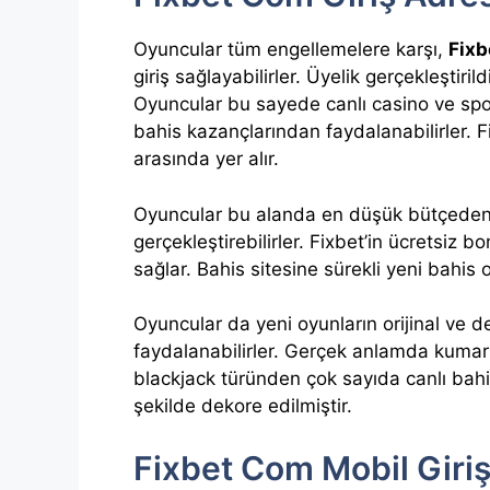
Oyuncular tüm engellemelere karşı,
Fixb
giriş sağlayabilirler. Üyelik gerçekleştiril
Oyuncular bu sayede canlı casino ve spor
bahis kazançlarından faydalanabilirler. Fi
arasında yer alır.
Oyuncular bu alanda en düşük bütçeden,
gerçekleştirebilirler. Fixbet’in ücretsiz 
sağlar. Bahis sitesine sürekli yeni bahis o
Oyuncular da yeni oyunların orijinal ve 
faydalanabilirler. Gerçek anlamda kumar 
blackjack türünden çok sayıda canlı bahi
şekilde dekore edilmiştir.
Fixbet Com Mobil Giriş