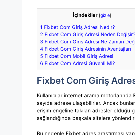
İçindekiler
[
gizle
]
1
Fixbet Com Giriş Adresi Nedir?
2
Fixbet Com Giriş Adresi Neden Değişir
3
Fixbet Com Giriş Adresi Ne Zaman Deği
4
Fixbet Com Giriş Adresinin Avantajları
5
Fixbet Com Mobil Giriş Adresi
6
Fixbet Com Adresi Güvenli Mi?
Fixbet Com Giriş Adres
Kullanıcılar internet arama motorlarında
sayıda adrese ulaşabilirler. Ancak bunlar
erişim engeline takılan adresler olduğu gö
sağlandığında başkala sitelere yönlendir
Bu nedenle Fixbet adres araştırması yapıl