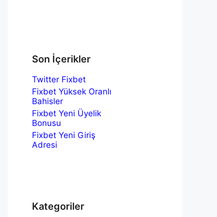
Fixbet guncel giris
Son İçerikler
Twitter Fixbet
Fixbet Yüksek Oranlı
Bahisler
Fixbet Yeni Üyelik
Bonusu
Fixbet Yeni Giriş
Adresi
Kategoriler