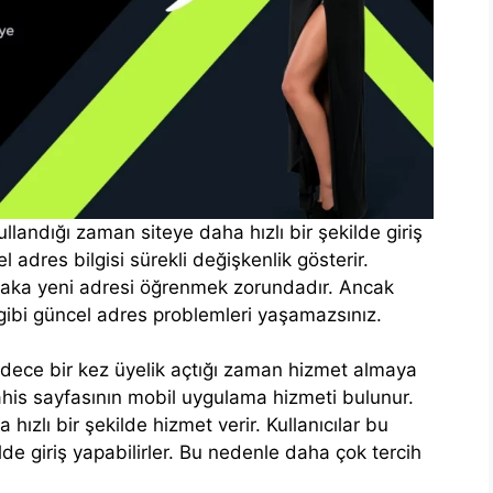
llandığı zaman siteye daha hızlı bir şekilde giriş
 adres bilgisi sürekli değişkenlik gösterir.
utlaka yeni adresi öğrenmek zorundadır. Ancak
gibi güncel adres problemleri yaşamazsınız.
adece bir kez üyelik açtığı zaman hizmet almaya
is sayfasının mobil uygulama hizmeti bulunur.
hızlı bir şekilde hizmet verir. Kullanıcılar bu
lde giriş yapabilirler. Bu nedenle daha çok tercih