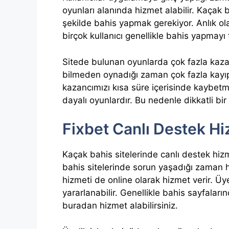
oyunları alanında hizmet alabilir. Kaçak
şekilde bahis yapmak gerekiyor. Anlık o
birçok kullanıcı genellikle bahis yapmayı 
Sitede bulunan oyunlarda çok fazla kazanç 
bilmeden oynadığı zaman çok fazla kayıp 
kazancımızı kısa süre içerisinde kaybe
dayalı oyunlardır. Bu nedenle dikkatli bi
Fixbet Canlı Destek Hi
Kaçak bahis sitelerinde canlı destek hizm
bahis sitelerinde sorun yaşadığı zaman h
hizmeti de online olarak hizmet verir. Üy
yararlanabilir. Genellikle bahis sayfalar
buradan hizmet alabilirsiniz.