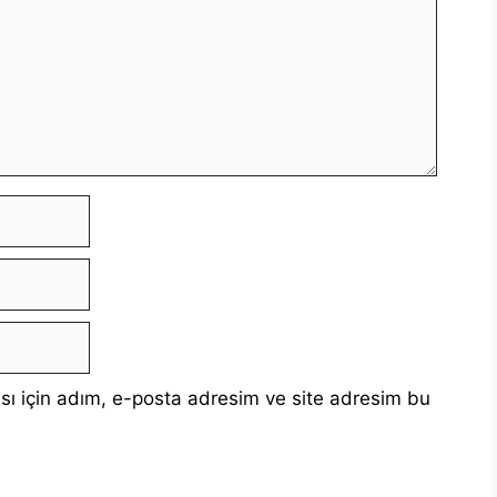
sı için adım, e-posta adresim ve site adresim bu