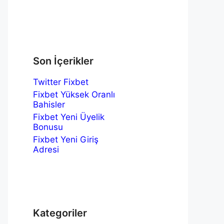
Fixbet guncel giris
Son İçerikler
Twitter Fixbet
Fixbet Yüksek Oranlı
Bahisler
Fixbet Yeni Üyelik
Bonusu
Fixbet Yeni Giriş
Adresi
Kategoriler