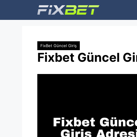
İçeriğe
atla
FixBet Güncel Giriş
Fixbet Güncel Gi