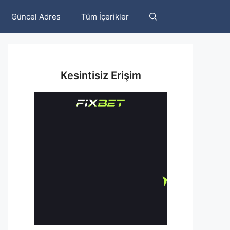
Güncel Adres
Tüm İçerikler
Kesintisiz Erişim