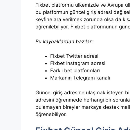
Fixbet platformu ülkemizde ve Avrupa ülk
bu platformun güncel giriş adresi değişeb
keyfine ara verilmek zorunda olsa da kısa
öğrenilebiliyor. Fixbet platformunun günce
Bu kaynaklardan bazıları:
Fixbet Twitter adresi
Fixbet Instagram adresi
Farklı bet platformları
Markanın Telegram kanalı
Güncel giriş adresine ulaşmak isteyen bire
adresini öğrenmede herhangi bir sorunla 
bulamayan bireyler markaya destek maili
öğrenebiliyor.