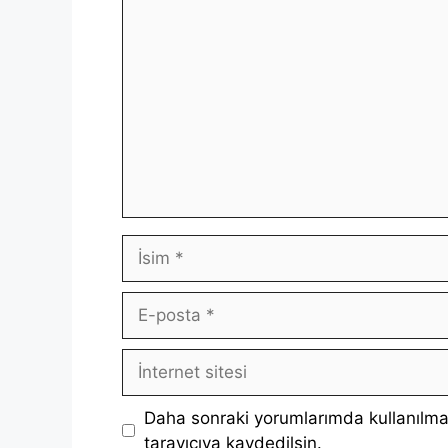
Yorum
İsim
E-
posta
İnternet
sitesi
Daha sonraki yorumlarımda kullanılma
tarayıcıya kaydedilsin.