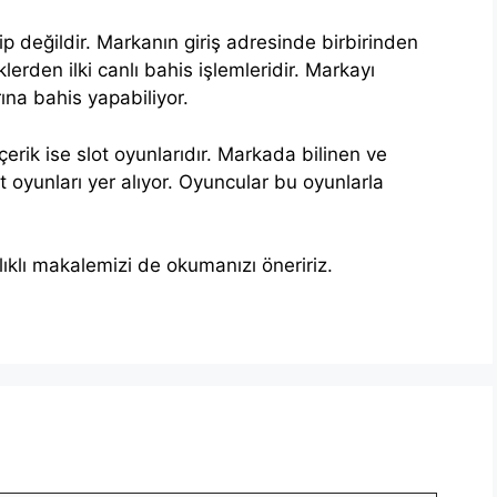
ip değildir. Markanın giriş adresinde birbirinden
iklerden ilki canlı bahis işlemleridir. Markayı
ına bahis yapabiliyor.
içerik ise slot oyunlarıdır. Markada bilinen ve
 oyunları yer alıyor. Oyuncular bu oyunlarla
ıklı makalemizi de okumanızı öneririz.