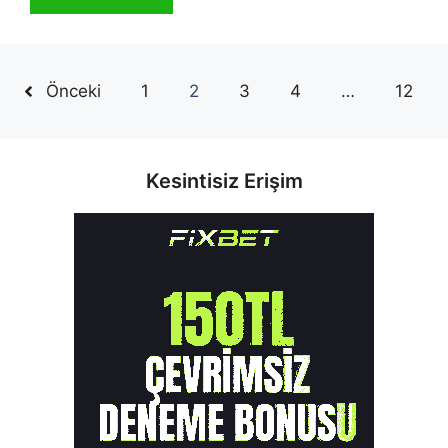
Önceki
1
2
3
4
…
12
Kesintisiz Erişim