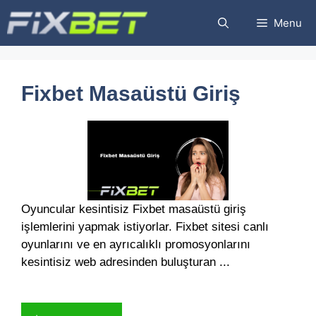
İçeriğe
Menu
atla
Fixbet Masaüstü Giriş
Oyuncular kesintisiz Fixbet masaüstü giriş
işlemlerini yapmak istiyorlar. Fixbet sitesi canlı
oyunlarını ve en ayrıcalıklı promosyonlarını
kesintisiz web adresinden buluşturan ...