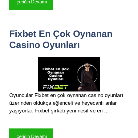
İçeriğin Devamı
Fixbet En Çok Oynanan
Casino Oyunları
Oyuncular Fixbet en çok oynanan casino oyunları
üzerinden oldukça eğlenceli ve heyecanlı anlar
yaşıyorlar. Fixbet şirketi yeni nesil ve en ...
İçeriğin Devamı