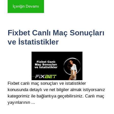
İçeriğin Devamı
Fixbet Canlı Maç Sonuçları
ve İstatistikler
Fixbet canlı maç sonuçları ve istatistikler
konusunda detaylı ve net bilgiler almak istiyorsanız
kategorimiz ile bağlantıya geçebilirsiniz. Canlı maç
yayınlarının ...