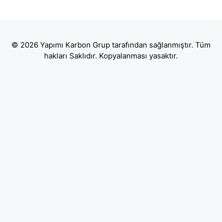
© 2026 Yapımı Karbon Grup tarafından sağlanmıştır. Tüm
hakları Saklıdır. Kopyalanması yasaktır.